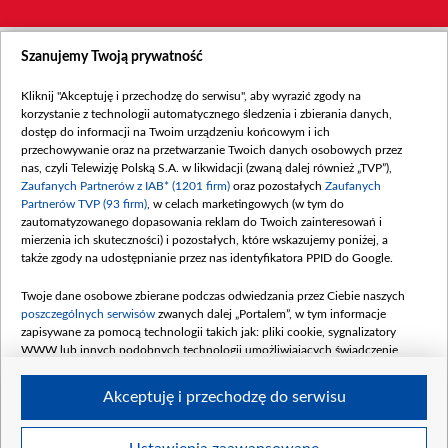
Szanujemy Twoją prywatność
Kliknij "Akceptuję i przechodzę do serwisu", aby wyrazić zgody na
korzystanie z technologii automatycznego śledzenia i zbierania danych,
dostęp do informacji na Twoim urządzeniu końcowym i ich
przechowywanie oraz na przetwarzanie Twoich danych osobowych przez
nas, czyli Telewizję Polską S.A. w likwidacji (zwaną dalej również „TVP”),
Zaufanych Partnerów z IAB* (1201 firm)
oraz pozostałych
Zaufanych
Partnerów TVP (93 firm)
, w celach marketingowych (w tym do
zautomatyzowanego dopasowania reklam do Twoich zainteresowań i
mierzenia ich skuteczności) i pozostałych, które wskazujemy poniżej, a
także zgody na udostępnianie przez nas identyfikatora PPID do Google.
Twoje dane osobowe zbierane podczas odwiedzania przez Ciebie naszych
poszczególnych serwisów
zwanych dalej „Portalem”, w tym informacje
zapisywane za pomocą technologii takich jak: pliki cookie, sygnalizatory
WWW lub innych podobnych technologii umożliwiających świadczenie
dopasowanych i bezpiecznych usług, personalizację treści oraz reklam,
udostępnianie funkcji mediów społecznościowych oraz analizowanie ruchu
Akceptuję i przechodzę do serwisu
w Internecie.
Twoje dane osobowe zbierane podczas odwiedzania przez Ciebie