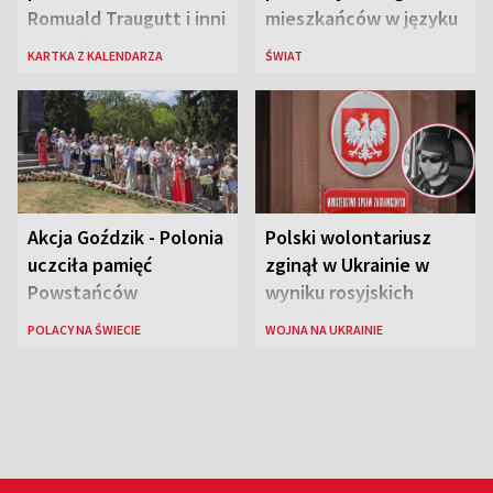
Romuald Traugutt i inni
mieszkańców w języku
przywódcy Powstania
rosyjskim
KARTKA Z KALENDARZA
ŚWIAT
Styczniowego
Akcja Goździk - Polonia
Polski wolontariusz
uczciła pamięć
zginął w Ukrainie w
Powstańców
wyniku rosyjskich
Warszawskich
działań zbrojnych
POLACY NA ŚWIECIE
WOJNA NA UKRAINIE