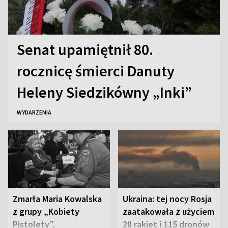
Senat upamiętnił 80.
rocznicę śmierci Danuty
Heleny Siedzikówny „Inki”
WYDARZENIA
Zmarła Maria Kowalska
Ukraina: tej nocy Rosja
z grupy „Kobiety
zaatakowała z użyciem
Pistolety”,
28 rakiet i 115 dronów