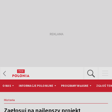
O NAS
INFORMACJE POLONIJNE
PROGRAMY WŁASNE
ZGŁOŚ TEM
Historia
Zagłosuj na najlepszy projekt