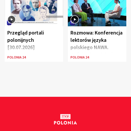
Przegląd portali
Rozmowa: Konferencja
polonijnych
lektorów języka
[30.07.2026]
polskiego NAWA.
Goście: dr Wojciech
POLONIA 24
POLONIA 24
Karczewski Gabriela
Urbańska-Legutko