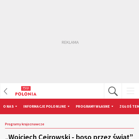
O NAS
INFORMACJE POLONIJNE
PROGRAMY WŁASNE
ZGŁOŚ TEM
Programy krajoznawcze
„Wojciech Cejrowski - boso przez świat”