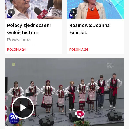
Polacy zjednoczeni
Rozmowa: Joanna
wokół historii
Fabisiak
Powstania
Warszawskiego
POLONIA 24
POLONIA 24