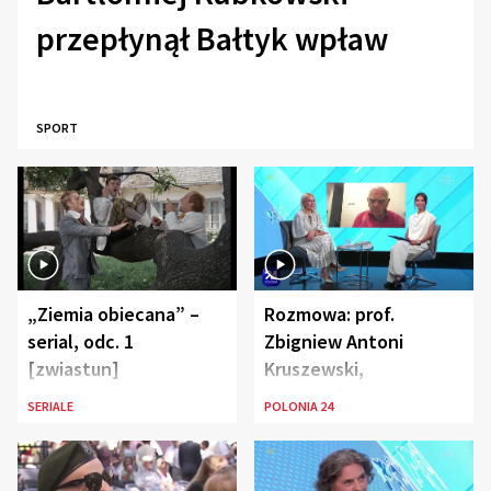
przepłynął Bałtyk wpław
SPORT
„Ziemia obiecana” –
Rozmowa: prof.
serial, odc. 1
Zbigniew Antoni
[zwiastun]
Kruszewski,
Powstaniec
SERIALE
POLONIA 24
Warszawski oraz Aga
Zaryan, piosenkarka