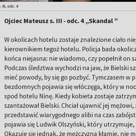
 III, odc. 4
Ojciec Mateusz s. III - odc. 4 „Skandal ”
W okolicach hotelu zostaje znalezione ciało nie
kierownikiem tegoż hotelu. Policja bada okolicz
końca niejasna: nie wiadomo, czy popełnił on s
Podczas śledztwa wychodzi na jaw, że Bielski s
mieć powody, by się go pozbyć. Tymczasem w pr
bezdomnych pojawia się włóczęga, który w noc 
spod hotelu Ninę. Kiedy kobieta zostaje zatrzym
szantażował Bielski. Chciał ujawnić jej mężowi,
przedstawić wiarygodnego alibi na czas zabój
pojawia się Ludwik Olszyński, który utrzymuje, 
Okazuje się jednak, że mężczyzna kłamie, nie m