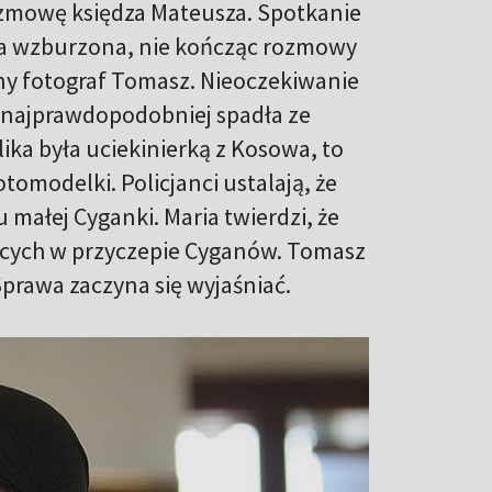
ozmowę księdza Mateusza. Spotkanie
ega wzburzona, nie kończąc rozmowy
any fotograf Tomasz. Nieoczekiwanie
 najprawdopodobniej spadła ze
ika była uciekinierką z Kosowa, to
tomodelki. Policjanci ustalają, że
 małej Cyganki. Maria twierdzi, że
iących w przyczepie Cyganów. Tomasz
Sprawa zaczyna się wyjaśniać.