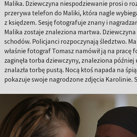
Malika. Dziewczyna niespodziewanie prosi o r
przerywa telefon do Maliki, która nagle wybi
z księdzem. Sesję fotografuje znany i nagradz
Malika zostaje znaleziona martwa. Dziewczyna
schodów. Policjanci rozpoczynają śledztwo. Mal
właśnie fotograf Tomasz namówił ją na pracę fo
zaginęła torba dziewczyny, znaleziona później u
znalazła torbę pustą. Nocą ktoś napada na śp
pokazuje swoje nagrodzone zdjęcia Karolinie. 