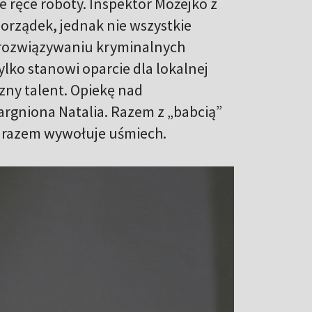
e ręce roboty. Inspektor Możejko z
orządek, jednak nie wszystkie
W rozwiązywaniu kryminalnych
lko stanowi oparcie dla lokalnej
czny talent. Opiekę nad
argniona Natalia. Razem z „babcią”
m razem wywołuje uśmiech.