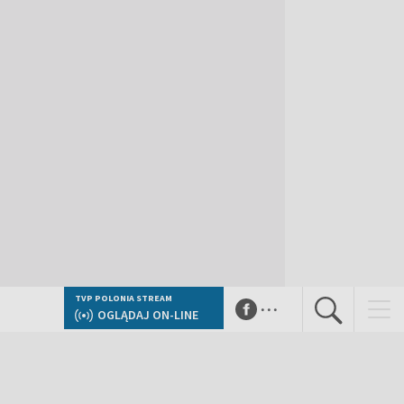
...
TVP POLONIA STREAM
OGLĄDAJ ON-LINE