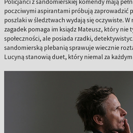
Policjanci z sandomierskiej komendy mają pełn
poczciwymi aspirantami próbują zaprowadzić p
poszlaki w śledztwach wydają się oczywiste. 
zagadek pomaga im ksiądz Mateusz, który nie ty
społeczności, ale posiada rzadki, detektywisty
sandomierską plebanią sprawuje wiecznie rozt
Lucyną stanowią duet, który niemal za każdy