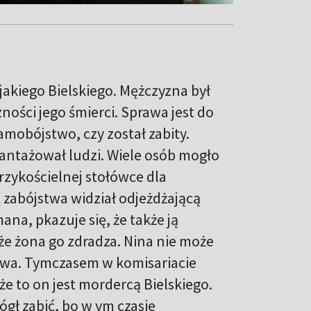
jakiego Bielskiego. Mężczyzna był
ności jego śmierci. Sprawa jest do
amobójstwo, czy został zabity.
zantażował ludzi. Wiele osób mogło
zykościelnej stołówce dla
zabójstwa widział odjeżdżającą
ana, pkazuje się, że także ją
 że żona go zdradza. Nina nie może
stwa. Tymczasem w komisariacie
że to on jest mordercą Bielskiego.
ógł zabić, bo w ym czasie