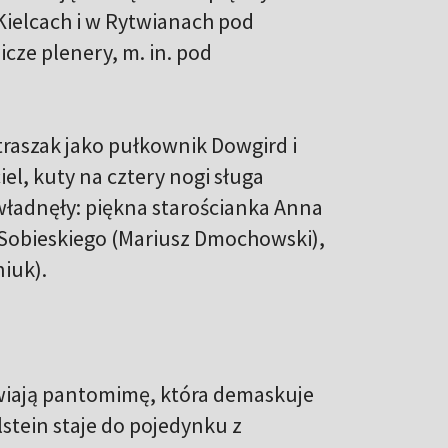
ielcach i w Rytwianach pod
icze plenery, m. in. pod
traszak jako pułkownik Dowgird i
iel, kuty na cztery nogi sługa
władnęły: piękna starościanka Anna
Sobieskiego (Mariusz Dmochowski),
iuk).
wiają pantomimę, która demaskuje
lstein staje do pojedynku z