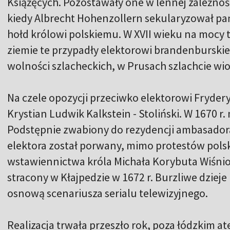
Książęcych. Pozostawały one w lennej zależności
kiedy Albrecht Hohenzollern sekularyzował pa
hołd królowi polskiemu. W XVII wieku na mocy
ziemie te przypadły elektorowi brandenburski
wolności szlacheckich, w Prusach szlachcie wio
Na czele opozycji przeciwko elektorowi Fryde
Krystian Ludwik Kalkstein - Stoliński. W 1670 r.
Podstępnie zwabiony do rezydencji ambasador
elektora został porwany, mimo protestów polski
wstawiennictwa króla Michała Korybuta Wiśniow
stracony w Kłajpedzie w 1672 r. Burzliwe dzieje K
osnową scenariusza serialu telewizyjnego.
Realizacja trwała przeszło rok, poza łódzkim at