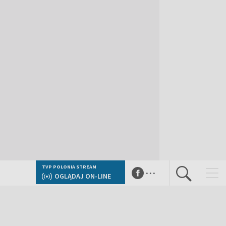
...
TVP POLONIA STREAM
OGLĄDAJ ON-LINE