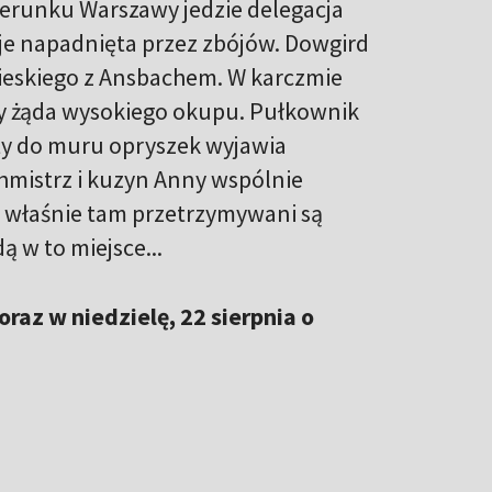
erunku Warszawy jedzie delegacja
aje napadnięta przez zbójów. Dowgird
obieskiego z Ansbachem. W karczmie
ry żąda wysokiego okupu. Pułkownik
rty do muru opryszek wyjawia
mistrz i kuzyn Anny wspólnie
o właśnie tam przetrzymywani są
ą w to miejsce...
oraz w niedzielę, 22 sierpnia o