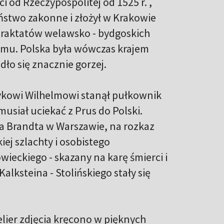
 od Rzeczypospolitej od 1525 r. ,
ństwo zakonne i złożył w Krakowie
 traktatów welawsko - bydgoskich
emu. Polska była wówczas krajem
dło się znacznie gorzej.
rykowi Wilhelmowi stanął pułkownik
 musiał uciekać z Prus do Polski.
a Brandta w Warszawie, na rozkaz
ej szlachty i osobistego
ieckiego - skazany na karę śmierci i
alksteina - Stolińskiego stały się
elier zdjęcia kręcono w pięknych