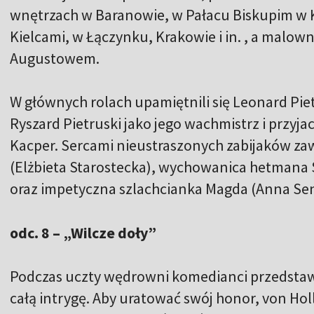
wnętrzach w Baranowie, w Pałacu Biskupim w K
Kielcami, w Łączynku, Krakowie i in. , a malown
Augustowem.
W głównych rolach upamiętnili się Leonard Pie
Ryszard Pietruski jako jego wachmistrz i przyjac
Kacper. Sercami nieustraszonych zabijaków za
(Elżbieta Starostecka), wychowanica hetmana 
oraz impetyczna szlachcianka Magda (Anna Sen
odc. 8 – „Wilcze doły”
Podczas uczty wędrowni komedianci przedsta
całą intrygę. Aby uratować swój honor, von Hol