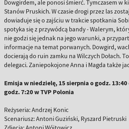
Dowgirdem, ale ponosi śmierć. Tymczasem w ki
Stanów Pruskich. W czasie drogi przez las zost
dowiaduje się o zajściu w trakcie spotkania S
spotyka się z przywódcą bandy - Walerym, któ
nie godzi się jednak na jego warunki, a przypa
informacje na temat porwanych. Dowgird, wach
docierają do ruin zamku na Wilczych Dołach. T
delegaci. Zaniepokojone Anna i Magda także jad
Emisja w niedzielę, 15 sierpnia o godz. 13:40 
godz. 7:20 w TVP Polonia
Reżyseria: Andrzej Konic
Scenariusz: Antoni Guziński, Ryszard Pietruski
Zdjęcia: Antoni Wójtowicz