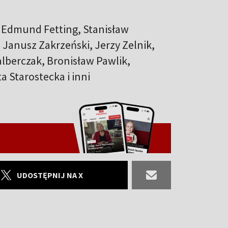
, Edmund Fetting, Stanisław
 Janusz Zakrzeński, Jerzy Zelnik,
lberczak, Bronisław Pawlik,
a Starostecka i inni
UDOSTĘPNIJ NA X