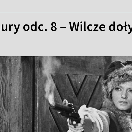
ry odc. 8 – Wilcze doł