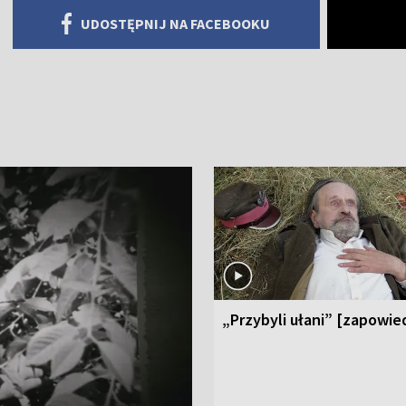
UDOSTĘPNIJ NA FACEBOOKU
„Przybyli ułani” [zapowie