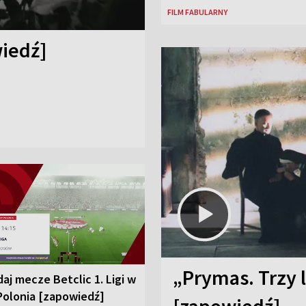
FILM FABULARNY
iedź]
„Prymas. Trzy l
aj mecze Betclic 1. Ligi w
Polonia [zapowiedź]
[zapowiedź]