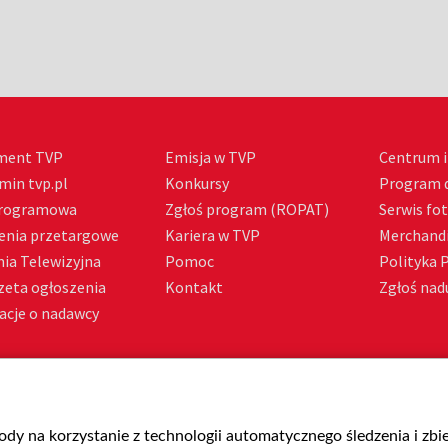
ment TVP
Emisja w TVP
Centrum i
min tvp.pl
Konkursy
Program d
Programowa
Zgłoś program (ROPAT)
Serwis fo
enia przetargowe
Kariera w TVP
Merchandi
ia Telewizyjna
Pomoc
Polityka 
zeta ogłoszenia
Kontakt
Zgłoś nadu
acje o nadawcy
gody na korzystanie z technologii automatycznego śledzenia i zb