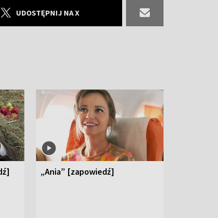
UDOSTĘPNIJ NA X
dź]
„Ania” [zapowiedź]