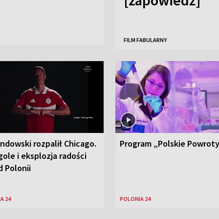
FILM FABULARNY
ndowski rozpalił Chicago.
Program „Polskie Powrot
ole i eksplozja radości
 Polonii
A 24
POLONIA 24