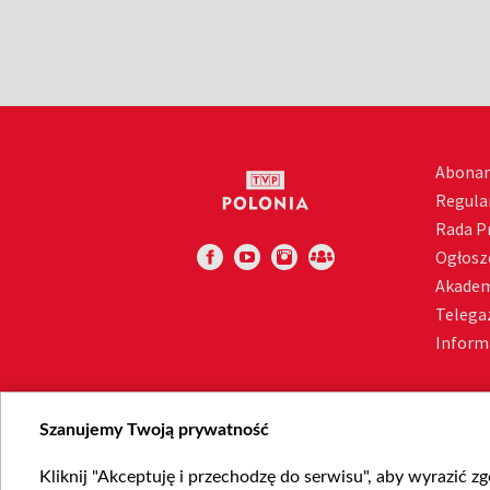
Abona
Regula
Rada 
Ogłosz
Akadem
Telega
Inform
Szanujemy Twoją prywatność
Kliknij "Akceptuję i przechodzę do serwisu", aby wyrazić z