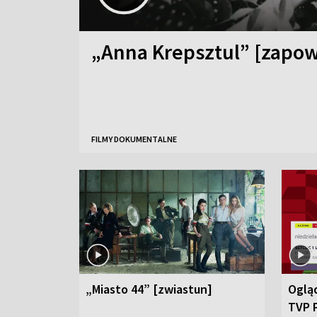
„Anna Krepsztul” [zapow
FILMY DOKUMENTALNE
„Miasto 44” [zwiastun]
Ogląd
TVP 