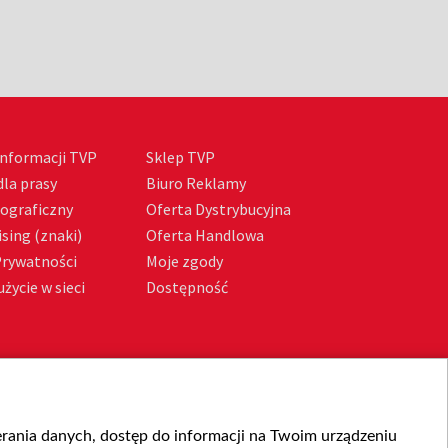
nformacji TVP
Sklep TVP
la prasy
Biuro Reklamy
tograficzny
Oferta Dystrybucyjna
sing (znaki)
Oferta Handlowa
Prywatności
Moje zgody
życie w sieci
Dostępność
ierania danych, dostęp do informacji na Twoim urządzeniu