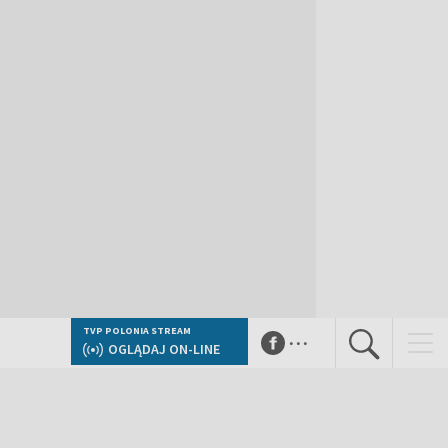
...
TVP POLONIA STREAM
OGLĄDAJ ON-LINE