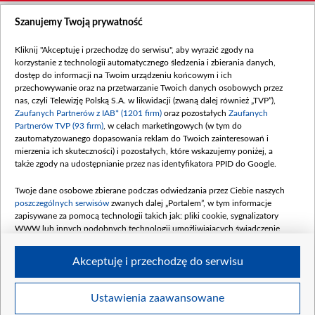
Szanujemy Twoją prywatność
Kliknij "Akceptuję i przechodzę do serwisu", aby wyrazić zgody na
korzystanie z technologii automatycznego śledzenia i zbierania danych,
dostęp do informacji na Twoim urządzeniu końcowym i ich
przechowywanie oraz na przetwarzanie Twoich danych osobowych przez
nas, czyli Telewizję Polską S.A. w likwidacji (zwaną dalej również „TVP”),
Zaufanych Partnerów z IAB* (1201 firm)
oraz pozostałych
Zaufanych
Partnerów TVP (93 firm)
, w celach marketingowych (w tym do
zautomatyzowanego dopasowania reklam do Twoich zainteresowań i
mierzenia ich skuteczności) i pozostałych, które wskazujemy poniżej, a
także zgody na udostępnianie przez nas identyfikatora PPID do Google.
Twoje dane osobowe zbierane podczas odwiedzania przez Ciebie naszych
poszczególnych serwisów
zwanych dalej „Portalem”, w tym informacje
zapisywane za pomocą technologii takich jak: pliki cookie, sygnalizatory
WWW lub innych podobnych technologii umożliwiających świadczenie
dopasowanych i bezpiecznych usług, personalizację treści oraz reklam,
udostępnianie funkcji mediów społecznościowych oraz analizowanie ruchu
Akceptuję i przechodzę do serwisu
w Internecie.
Twoje dane osobowe zbierane podczas odwiedzania przez Ciebie
Ustawienia zaawansowane
poszczególnych serwisów
na Portalu, takie jak adresy IP, identyfikatory