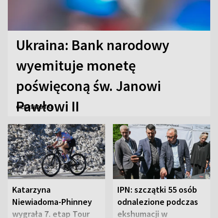
Ukraina: Bank narodowy
wyemituje monetę
poświęconą św. Janowi
Pawłowi II
CIEKAWOSTKI
Katarzyna
IPN: szczątki 55 osób
Niewiadoma-Phinney
odnalezione podczas
wygrała 7. etap Tour
ekshumacji w