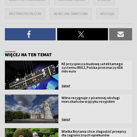
#ROTMISTRZ PILECKI
#II WOJNA ŚWIATOWA
#POCIĄG
WIĘCEJ NA TEN TEMAT
KE przyspiesza budowę satelitarnego
systemu IRIS2, Polska przeznaczy 656
mln euro
ŚWIAT
Wilno rezygnuje z pisemnej obsługi
mieszkańców w języku rosyjskim
ŚWIAT
Wielka Brytania chce złagodzić przepisy
dla zagranicznych opiekunów