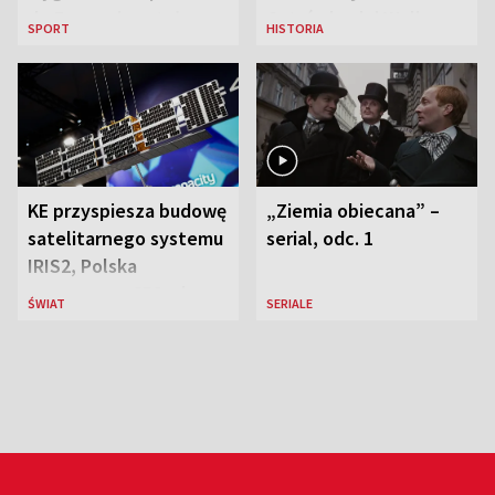
de France i została
Ostrówkach i Woli
SPORT
HISTORIA
liderką wyścigu
Ostrowieckiej
KE przyspiesza budowę
„Ziemia obiecana” –
satelitarnego systemu
serial, odc. 1
IRIS2, Polska
przeznaczy 656 mln
ŚWIAT
SERIALE
euro