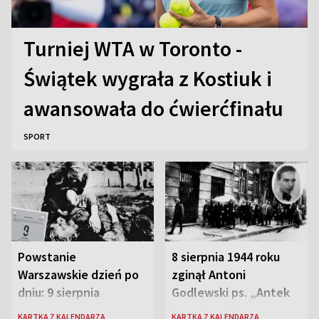
Turniej WTA w Toronto -
Świątek wygrała z Kostiuk i
awansowała do ćwierćfinału
SPORT
Powstanie
8 sierpnia 1944 roku
Warszawskie dzień po
zginął Antoni
dniu: 9 sierpnia
Godlewski ps. „Antek
Rozpylacz”
KARTKA Z KALENDARZA
KARTKA Z KALENDARZA