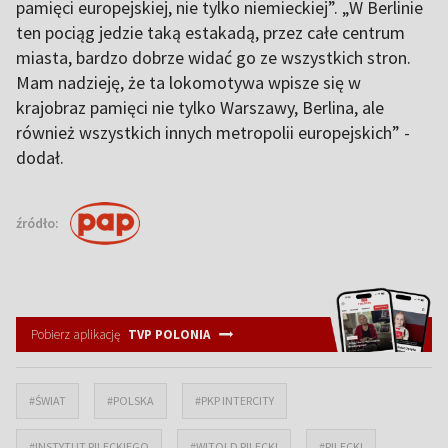
pamięci europejskiej, nie tylko niemieckiej”. „W Berlinie
ten pociąg jedzie taką estakadą, przez całe centrum
miasta, bardzo dobrze widać go ze wszystkich stron.
Mam nadzieję, że ta lokomotywa wpisze się w
krajobraz pamięci nie tylko Warszawy, Berlina, ale
również wszystkich innych metropolii europejskich” -
dodał.
źródło:
Pobierz aplikację
TVP POLONIA
#ŚWIAT
#POLSKA
#PKP INTERCITY
#INSTYTUT PILECKIEGO
#WITOLD PILECKI
#PILECKI