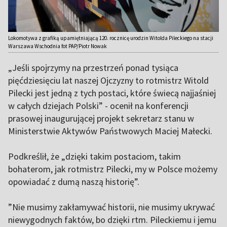
Lokomotywa z grafiką upamiętniającą 120. rocznicę urodzin Witolda Pileckiego na stacji
Warszawa Wschodnia fot PAP/Piotr Nowak
„Jeśli spojrzymy na przestrzeń ponad tysiąca
pięćdziesięciu lat naszej Ojczyzny to rotmistrz Witold
Pilecki jest jedną z tych postaci, które świecą najjaśniej
w całych dziejach Polski” - ocenił na konferencji
prasowej inaugurującej projekt sekretarz stanu w
Ministerstwie Aktywów Państwowych Maciej Małecki.
Podkreślił, że „dzięki takim postaciom, takim
bohaterom, jak rotmistrz Pilecki, my w Polsce możemy
opowiadać z dumą naszą historię”.
”Nie musimy zakłamywać historii, nie musimy ukrywać
niewygodnych faktów, bo dzięki rtm. Pileckiemu i jemu