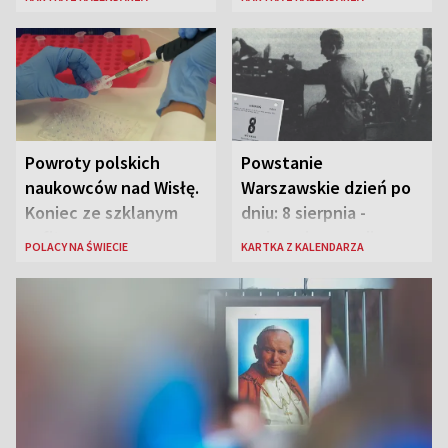
Powroty polskich
Powstanie
naukowców nad Wisłę.
Warszawskie dzień po
Koniec ze szklanym
dniu: 8 sierpnia -
sufitem
rozbrzmiewa radio
POLACY NA ŚWIECIE
KARTKA Z KALENDARZA
„Błyskawica”, śmierć
„Antka Rozpylacza”