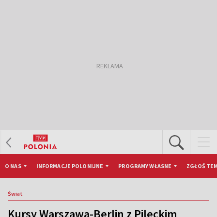
O NAS
INFORMACJE POLONIJNE
PROGRAMY WŁASNE
ZGŁOŚ TEM
Świat
Kursy Warszawa-Berlin z Pileckim