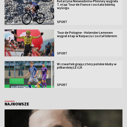
Katarzyna Niewiadoma-Phinney wygrała
7. etap Tour de France i została liderką
wyścigu
SPORT
Tour de Pologne - Holender Lemmen
wygrał etap w Karpaczu i został liderem
SPORT
W czwartek grają cztery polskie kluby w
piłkarskiej LE i LK
SPORT
NAJNOWSZE