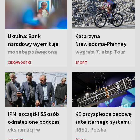
Ukraina: Bank
Katarzyna
narodowy wyemituje
Niewiadoma-Phinney
monetę poświęconą
wygrała 7. etap Tour
św. Janowi Pawłowi II
de France i została
CIEKAWOSTKI
SPORT
liderką wyścigu
IPN: szczątki 55 osób
KE przyspiesza budowę
odnalezione podczas
satelitarnego systemu
ekshumacji w
IRIS2, Polska
Ostrówkach i Woli
przeznaczy 656 mln