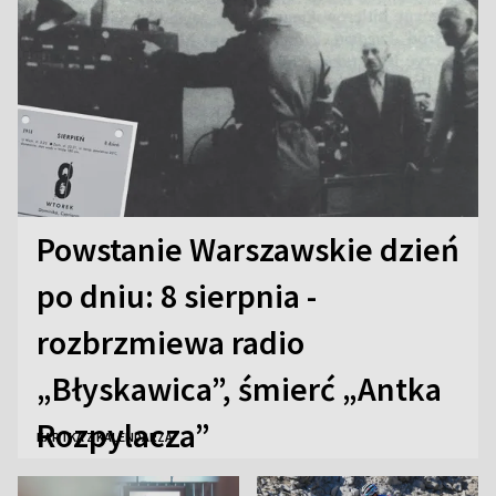
Powstanie Warszawskie dzień
po dniu: 8 sierpnia -
rozbrzmiewa radio
„Błyskawica”, śmierć „Antka
Rozpylacza”
KARTKA Z KALENDARZA