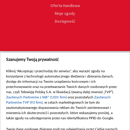
Oferta Handlowa
Moje zgody
Dostępność
Szanujemy Twoją prywatność
Kliknij "Akceptuję i przechodzę do serwisu", aby wyrazić zgody na
korzystanie z technologii automatycznego śledzenia i zbierania danych,
dostęp do informacji na Twoim urządzeniu końcowym i ich
przechowywanie oraz na przetwarzanie Twoich danych osobowych przez
nas, czyli Telewizję Polską S.A. w likwidacji (zwaną dalej również „TVP”),
Zaufanych Partnerów z IAB* (1201 firm)
oraz pozostałych
Zaufanych
Partnerów TVP (93 firm)
, w celach marketingowych (w tym do
zautomatyzowanego dopasowania reklam do Twoich zainteresowań i
mierzenia ich skuteczności) i pozostałych, które wskazujemy poniżej, a
także zgody na udostępnianie przez nas identyfikatora PPID do Google.
Twoje dane osobowe zbierane podczas odwiedzania przez Ciebie naszych