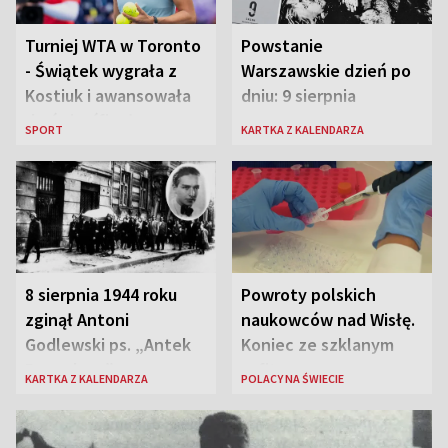
Turniej WTA w Toronto
Powstanie
- Świątek wygrała z
Warszawskie dzień po
Kostiuk i awansowała
dniu: 9 sierpnia
do ćwierćfinału
SPORT
KARTKA Z KALENDARZA
8 sierpnia 1944 roku
Powroty polskich
zginął Antoni
naukowców nad Wisłę.
Godlewski ps. „Antek
Koniec ze szklanym
Rozpylacz”
sufitem
KARTKA Z KALENDARZA
POLACY NA ŚWIECIE