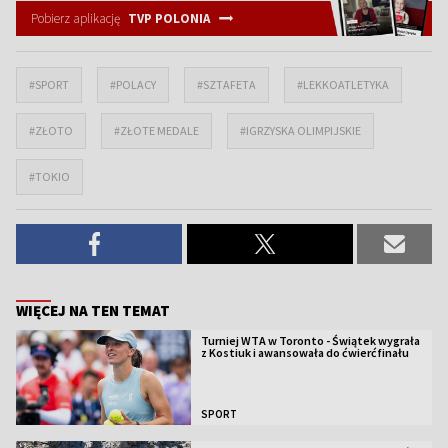
Pobierz aplikację
TVP POLONIA
#SPORT
#POLACY
#SZTAFETA
#LEKKOATLETYKA
#ZŁOTO
#ZŁOTE MEDALE
#IGRZYSKA OLIMPIJSKIE
#TOKIO
WIĘCEJ NA TEN TEMAT
Turniej WTA w Toronto - Świątek wygrała
z Kostiuk i awansowała do ćwierćfinału
SPORT