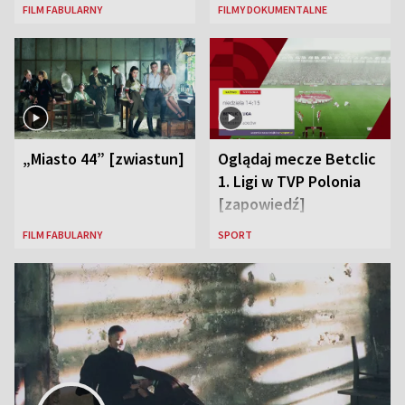
FILM FABULARNY
FILMY DOKUMENTALNE
„Miasto 44” [zwiastun]
Oglądaj mecze Betclic
1. Ligi w TVP Polonia
[zapowiedź]
FILM FABULARNY
SPORT