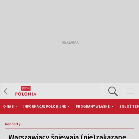
O NAS
INFORMACJE POLONIJNE
PROGRAMY WŁASNE
ZGŁOŚ TEM
Koncerty
„Warszawiacy śpiewają (nie)zakazane