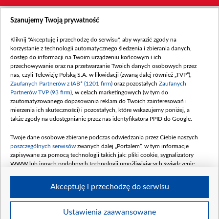
Szanujemy Twoją prywatność
Kliknij "Akceptuję i przechodzę do serwisu", aby wyrazić zgody na
korzystanie z technologii automatycznego śledzenia i zbierania danych,
dostęp do informacji na Twoim urządzeniu końcowym i ich
przechowywanie oraz na przetwarzanie Twoich danych osobowych przez
nas, czyli Telewizję Polską S.A. w likwidacji (zwaną dalej również „TVP”),
Zaufanych Partnerów z IAB* (1201 firm)
oraz pozostałych
Zaufanych
Partnerów TVP (93 firm)
, w celach marketingowych (w tym do
zautomatyzowanego dopasowania reklam do Twoich zainteresowań i
mierzenia ich skuteczności) i pozostałych, które wskazujemy poniżej, a
także zgody na udostępnianie przez nas identyfikatora PPID do Google.
Twoje dane osobowe zbierane podczas odwiedzania przez Ciebie naszych
poszczególnych serwisów
zwanych dalej „Portalem”, w tym informacje
zapisywane za pomocą technologii takich jak: pliki cookie, sygnalizatory
WWW lub innych podobnych technologii umożliwiających świadczenie
dopasowanych i bezpiecznych usług, personalizację treści oraz reklam,
udostępnianie funkcji mediów społecznościowych oraz analizowanie ruchu
Akceptuję i przechodzę do serwisu
w Internecie.
Twoje dane osobowe zbierane podczas odwiedzania przez Ciebie
Ustawienia zaawansowane
poszczególnych serwisów
na Portalu, takie jak adresy IP, identyfikatory