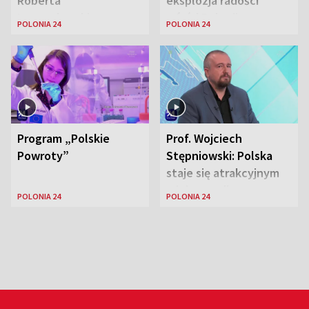
Roberta
eksplozja radości
Lewandowskiego w
wśród Polonii
POLONIA 24
POLONIA 24
Stanach
Zjednoczonych
Program „Polskie
Prof. Wojciech
Powroty”
Stępniowski: Polska
staje się atrakcyjnym
miejscem dla
POLONIA 24
POLONIA 24
naukowców