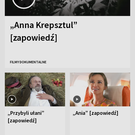
„Anna Krepsztul”
[zapowiedź]
FILMY DOKUMENTALNE
„Przybyli ułani”
„Ania” [zapowiedź]
[zapowiedź]