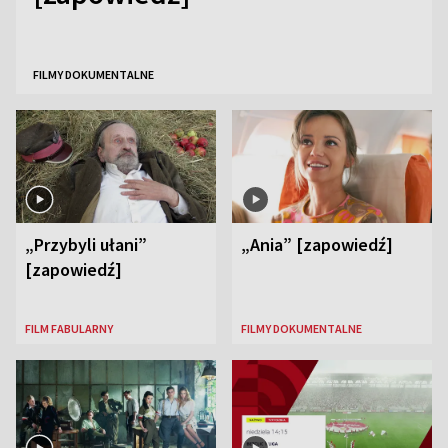
FILMY DOKUMENTALNE
„Przybyli ułani”
„Ania” [zapowiedź]
[zapowiedź]
FILM FABULARNY
FILMY DOKUMENTALNE