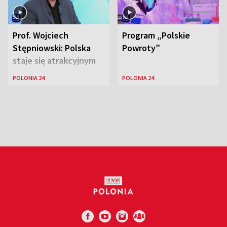
Prof. Wojciech
Program „Polskie
Stępniowski: Polska
Powroty”
staje się atrakcyjnym
miejscem dla
POLONIA 24
POLONIA 24
naukowców