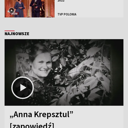
2022
TVP POLONIA
NAJNOWSZE
„Anna Krepsztul”
[zapowiedź]