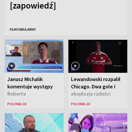
[zapowiedź]
FILM FABULARNY
Janusz Michalik
Lewandowski rozpalił
komentuje występy
Chicago. Dwa gole i
Roberta
eksplozja radości
Lewandowskiego w
wśród Polonii
POLONIA 24
POLONIA 24
Stanach
Zjednoczonych