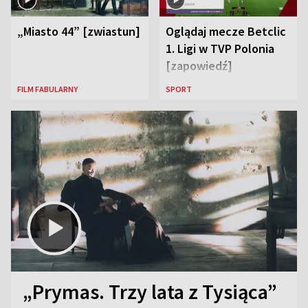
„Miasto 44” [zwiastun]
Oglądaj mecze Betclic
1. Ligi w TVP Polonia
[zapowiedź]
FILM FABULARNY
SPORT
„Prymas. Trzy lata z Tysiąca”