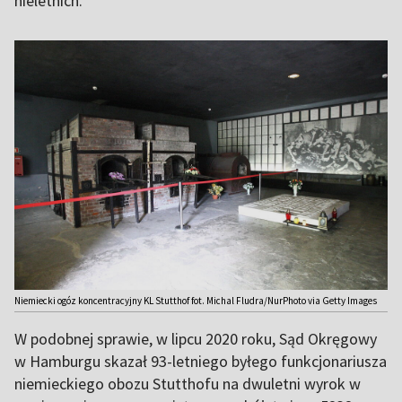
nieletnich.
Niemiecki ogóz koncentracyjny KL Stutthof fot. Michal Fludra/NurPhoto via Getty Images
W podobnej sprawie, w lipcu 2020 roku, Sąd Okręgowy
w Hamburgu skazał 93-letniego byłego funkcjonariusza
niemieckiego obozu Stutthofu na dwuletni wyrok w