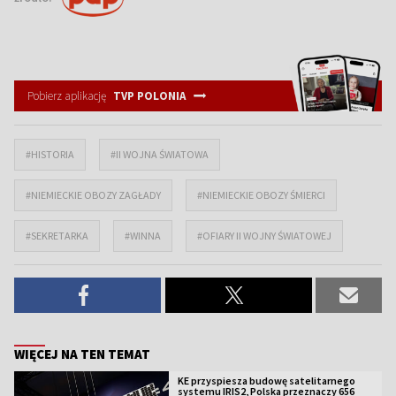
Pobierz aplikację
TVP POLONIA
#HISTORIA
#II WOJNA ŚWIATOWA
#NIEMIECKIE OBOZY ZAGŁADY
#NIEMIECKIE OBOZY ŚMIERCI
#SEKRETARKA
#WINNA
#OFIARY II WOJNY ŚWIATOWEJ
WIĘCEJ NA TEN TEMAT
KE przyspiesza budowę satelitarnego
systemu IRIS2, Polska przeznaczy 656