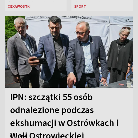
św. Janowi Pawłowi II
de France i została
CIEKAWOSTKI
SPORT
liderką wyścigu
IPN: szczątki 55 osób
odnalezione podczas
ekshumacji w Ostrówkach i
Woli Ostrowieckiej
HISTORIA