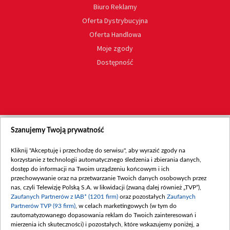
Biuro Reklamy
Oferta Dystrybucyjna
Oferta Handlowa
Moje zgody
Dostępność
Szanujemy Twoją prywatność
Kliknij "Akceptuję i przechodzę do serwisu", aby wyrazić zgody na
korzystanie z technologii automatycznego śledzenia i zbierania danych,
dostęp do informacji na Twoim urządzeniu końcowym i ich
przechowywanie oraz na przetwarzanie Twoich danych osobowych przez
nas, czyli Telewizję Polską S.A. w likwidacji (zwaną dalej również „TVP”),
Zaufanych Partnerów z IAB* (1201 firm)
oraz pozostałych
Zaufanych
Partnerów TVP (93 firm)
, w celach marketingowych (w tym do
zautomatyzowanego dopasowania reklam do Twoich zainteresowań i
mierzenia ich skuteczności) i pozostałych, które wskazujemy poniżej, a