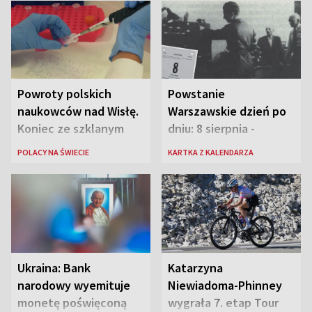
Powroty polskich
Powstanie
naukowców nad Wisłę.
Warszawskie dzień po
Koniec ze szklanym
dniu: 8 sierpnia -
sufitem
rozbrzmiewa radio
POLACY NA ŚWIECIE
KARTKA Z KALENDARZA
„Błyskawica”, śmierć
„Antka Rozpylacza”
Ukraina: Bank
Katarzyna
narodowy wyemituje
Niewiadoma-Phinney
monetę poświęconą
wygrała 7. etap Tour