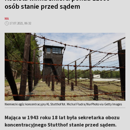
osób stanie przed sądem
MA
17.07.2021, 06:32
Niemiecki ogóz koncentracyjny KL Stutthof fot. Michal Fludra/NurPhoto via Getty Images
Mająca w 1943 roku 18 lat była sekretarka obozu
koncentracyjnego Stutthof stanie przed sądem.