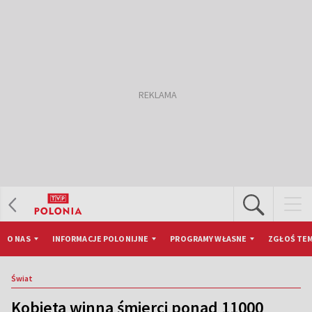
O NAS
INFORMACJE POLONIJNE
PROGRAMY WŁASNE
ZGŁOŚ TEM
Świat
Kobieta winna śmierci ponad 11000