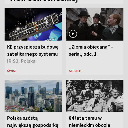
KE przyspiesza budowę
„Ziemia obiecana” –
satelitarnego systemu
serial, odc. 1
IRIS2, Polska
przeznaczy 656 mln
ŚWIAT
SERIALE
euro
Polska szóstą
84 lata temu w
największą gospodarką
niemieckim obozie