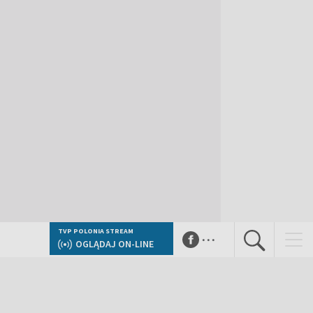
...
TVP POLONIA STREAM
OGLĄDAJ ON-LINE