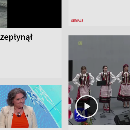
SERIALE
rzepłynął