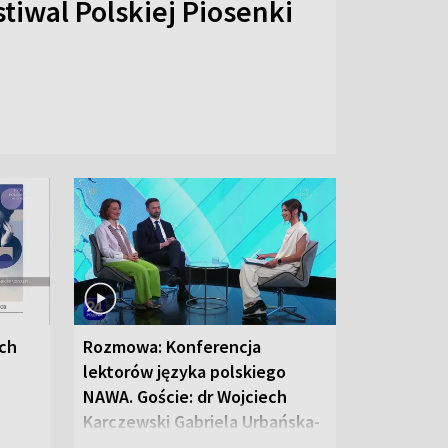
stiwal Polskiej Piosenki
ych
Rozmowa: Konferencja
lektorów języka polskiego
NAWA. Goście: dr Wojciech
Karczewski Gabriela Urbańska-
Legutko