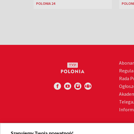
POLONIA 24
POLONI
Abona
Regula
Rada 
Ogłosz
Akadem
Telega
Inform
Szanujemy Twoją prywatność