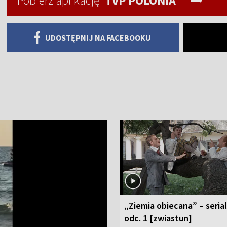
Pobierz aplikację
TVP POLONIA
UDOSTĘPNIJ NA FACEBOOKU
„Ziemia obiecana” – serial
odc. 1 [zwiastun]