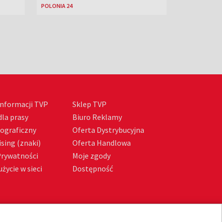
POLONIA 24
nformacji TVP
Sklep TVP
la prasy
Biuro Reklamy
tograficzny
Oferta Dystrybucyjna
sing (znaki)
Oferta Handlowa
Prywatności
Moje zgody
życie w sieci
Dostępność