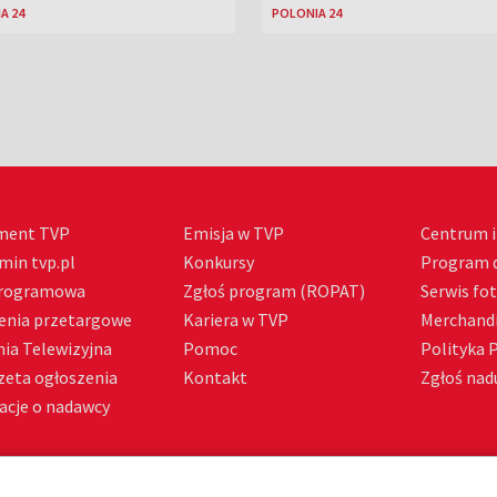
A 24
POLONIA 24
ment TVP
Emisja w TVP
Centrum i
min tvp.pl
Konkursy
Program d
Programowa
Zgłoś program (ROPAT)
Serwis fo
enia przetargowe
Kariera w TVP
Merchandi
ia Telewizyjna
Pomoc
Polityka 
zeta ogłoszenia
Kontakt
Zgłoś nadu
acje o nadawcy