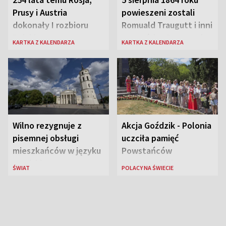
Prusy i Austria
powieszeni zostali
dokonały I rozbioru
Romuald Traugutt i inni
Polski
przywódcy Powstania
KARTKA Z KALENDARZA
KARTKA Z KALENDARZA
Styczniowego
Wilno rezygnuje z
Akcja Goździk - Polonia
pisemnej obsługi
uczciła pamięć
mieszkańców w języku
Powstańców
rosyjskim
Warszawskich
ŚWIAT
POLACY NA ŚWIECIE