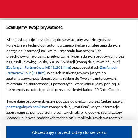
Szanujemy Twoją prywatność
Kliknij "Akceptuję i przechodzę do serwisu", aby wyrazić zgody na
korzystanie z technologii automatycznego śledzenia i zbierania danych,
dostęp do informacji na Twoim urządzeniu końcowym i ich
przechowywanie oraz na przetwarzanie Twoich danych osobowych przez
nas, czyli Telewizję Polską S.A. w likwidacji (zwaną dalej również „TVP”),
Zaufanych Partnerów z IAB* (1201 firm)
oraz pozostałych
Zaufanych
Partnerów TVP (93 firm)
, w celach marketingowych (w tym do
zautomatyzowanego dopasowania reklam do Twoich zainteresowań i
mierzenia ich skuteczności) i pozostałych, które wskazujemy poniżej, a
także zgody na udostępnianie przez nas identyfikatora PPID do Google.
Twoje dane osobowe zbierane podczas odwiedzania przez Ciebie naszych
poszczególnych serwisów
zwanych dalej „Portalem”, w tym informacje
zapisywane za pomocą technologii takich jak: pliki cookie, sygnalizatory
WWW lub innych podobnych technologii umożliwiających świadczenie
dopasowanych i bezpiecznych usług, personalizację treści oraz reklam,
udostępnianie funkcji mediów społecznościowych oraz analizowanie ruchu
Akceptuję i przechodzę do serwisu
w Internecie.