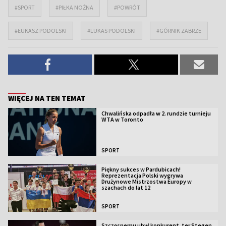
#SPORT
#PIŁKA NOŻNA
#POWRÓT
#ŁUKASZ PODOLSKI
#LUKAS PODOLSKI
#GÓRNIK ZABRZE
WIĘCEJ NA TEN TEMAT
Chwalińska odpadła w 2. rundzie turnieju
WTA w Toronto
SPORT
Piękny sukces w Pardubicach!
Reprezentacja Polski wygrywa
Drużynowe Mistrzostwa Europy w
szachach do lat 12
SPORT
Szczęsnemu ubył konkurent, ter Stegen