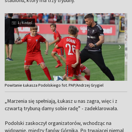
stadionu, który ma trzy trybuny.
1 / 6 zdjęć
Item
Powitanie Łukasza Podolskiego fot. PAP/Andrzej Grygiel
1
of
„Marzenia się spełniają, Łukasz u nas zagra, więc i z
6
czwartą trybuną damy sobie radę” - zadeklarowała.
Podolski zaskoczył organizatorów, wchodząc na
widownię, między fanów Górnika. Po trwającej niemal