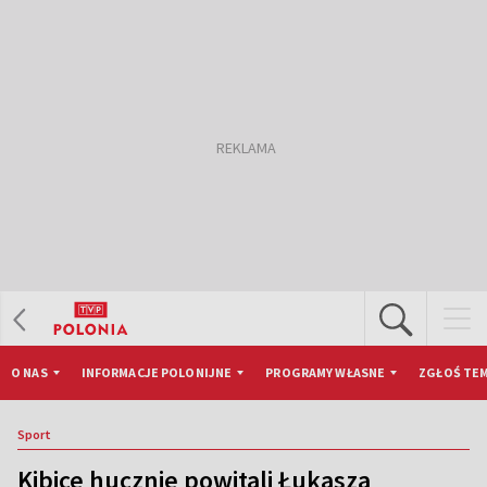
O NAS
INFORMACJE POLONIJNE
PROGRAMY WŁASNE
ZGŁOŚ TEM
Sport
Kibice hucznie powitali Łukasza