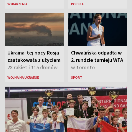
Siedzikówny „Inki”
sanitariuszka pułku
WYDARZENIA
POLSKA
„Baszta”
Ukraina: tej nocy Rosja
Chwalińska odpadła w
zaatakowała z użyciem
2. rundzie turnieju WTA
28 rakiet i 115 dronów
w Toronto
WOJNA NA UKRAINIE
SPORT