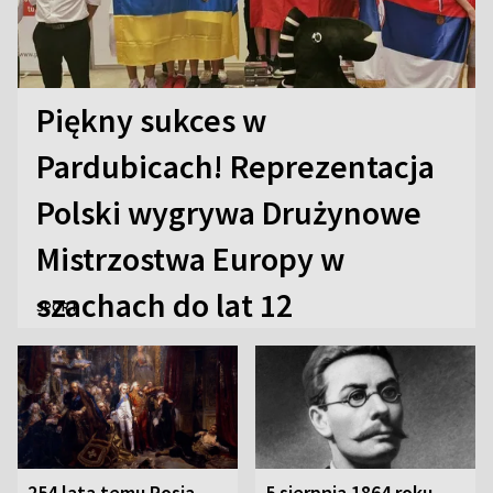
Piękny sukces w
Pardubicach! Reprezentacja
Polski wygrywa Drużynowe
Mistrzostwa Europy w
szachach do lat 12
SPORT
254 lata temu Rosja,
5 sierpnia 1864 roku