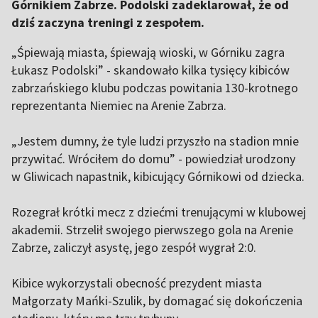
Górnikiem Zabrze. Podolski zadeklarował, że od
dziś zaczyna treningi z zespołem.
„Śpiewają miasta, śpiewają wioski, w Górniku zagra
Łukasz Podolski” - skandowało kilka tysięcy kibiców
zabrzańskiego klubu podczas powitania 130-krotnego
reprezentanta Niemiec na Arenie Zabrza.
„Jestem dumny, że tyle ludzi przyszło na stadion mnie
przywitać. Wróciłem do domu” - powiedział urodzony
w Gliwicach napastnik, kibicujący Górnikowi od dziecka.
Rozegrał krótki mecz z dziećmi trenującymi w klubowej
akademii. Strzelił swojego pierwszego gola na Arenie
Zabrze, zaliczył asystę, jego zespół wygrał 2:0.
Kibice wykorzystali obecność prezydent miasta
Małgorzaty Mańki-Szulik, by domagać się dokończenia