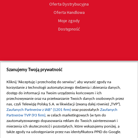
Oferta Dystrybucyjna
Oferta Handlowa
Moje zgody
Dostępność
Szanujemy Twoją prywatność
Kliknij "Akceptuję i przechodzę do serwisu", aby wyrazić zgody na
korzystanie z technologii automatycznego śledzenia i zbierania danych,
dostęp do informacji na Twoim urządzeniu końcowym i ich
przechowywanie oraz na przetwarzanie Twoich danych osobowych przez
nas, czyli Telewizję Polską S.A. w likwidacji (zwaną dalej również „TVP”),
Zaufanych Partnerów z IAB* (1201 firm)
oraz pozostałych
Zaufanych
Partnerów TVP (93 firm)
, w celach marketingowych (w tym do
zautomatyzowanego dopasowania reklam do Twoich zainteresowań i
mierzenia ich skuteczności) i pozostałych, które wskazujemy poniżej, a
także zgody na udostępnianie przez nas identyfikatora PPID do Google.