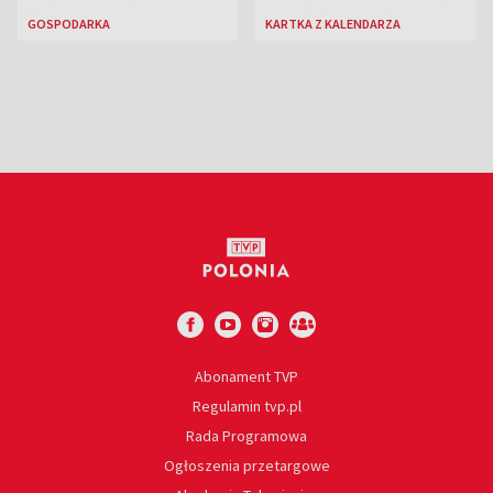
Najnowsze dane
zmarł Janusz Korczak
GOSPODARKA
KARTKA Z KALENDARZA
Eurostatu
Abonament TVP
Regulamin tvp.pl
Rada Programowa
Ogłoszenia przetargowe