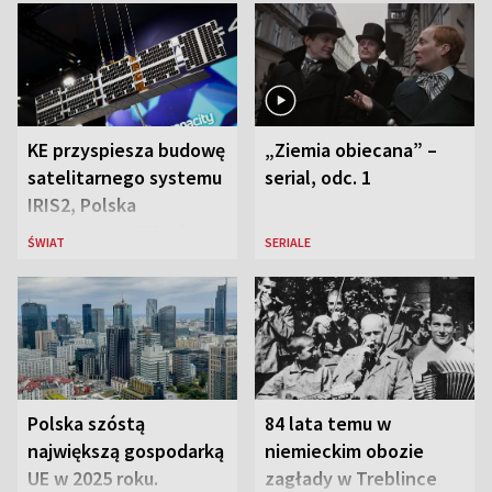
KE przyspiesza budowę
„Ziemia obiecana” –
satelitarnego systemu
serial, odc. 1
IRIS2, Polska
przeznaczy 656 mln
ŚWIAT
SERIALE
euro
Polska szóstą
84 lata temu w
największą gospodarką
niemieckim obozie
UE w 2025 roku.
zagłady w Treblince