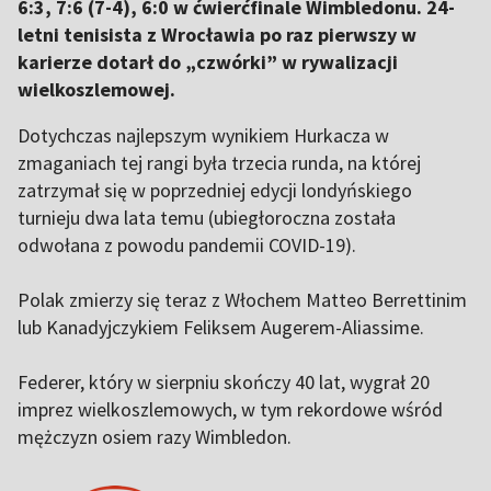
6:3, 7:6 (7-4), 6:0 w ćwierćfinale Wimbledonu. 24-
letni tenisista z Wrocławia po raz pierwszy w
karierze dotarł do „czwórki” w rywalizacji
wielkoszlemowej.
Dotychczas najlepszym wynikiem Hurkacza w
zmaganiach tej rangi była trzecia runda, na której
zatrzymał się w poprzedniej edycji londyńskiego
turnieju dwa lata temu (ubiegłoroczna została
odwołana z powodu pandemii COVID-19).
Polak zmierzy się teraz z Włochem Matteo Berrettinim
lub Kanadyjczykiem Feliksem Augerem-Aliassime.
Federer, który w sierpniu skończy 40 lat, wygrał 20
imprez wielkoszlemowych, w tym rekordowe wśród
mężczyzn osiem razy Wimbledon.