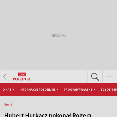
O NAS
INFORMACJE POLONIJNE
PROGRAMY WŁASNE
ZGŁOŚ TEM
Sport
Hubert Hurkacz pokonał Rogera