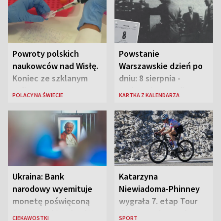
Powroty polskich
Powstanie
naukowców nad Wisłę.
Warszawskie dzień po
Koniec ze szklanym
dniu: 8 sierpnia -
sufitem
rozbrzmiewa radio
POLACY NA ŚWIECIE
KARTKA Z KALENDARZA
„Błyskawica”, śmierć
„Antka Rozpylacza”
Ukraina: Bank
Katarzyna
narodowy wyemituje
Niewiadoma-Phinney
monetę poświęconą
wygrała 7. etap Tour
św. Janowi Pawłowi II
de France i została
CIEKAWOSTKI
SPORT