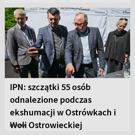
liderką wyścigu
IPN: szczątki 55 osób
odnalezione podczas
ekshumacji w Ostrówkach i
Woli Ostrowieckiej
HISTORIA