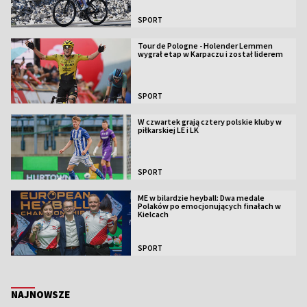
SPORT
Tour de Pologne - Holender Lemmen
wygrał etap w Karpaczu i został liderem
SPORT
W czwartek grają cztery polskie kluby w
piłkarskiej LE i LK
SPORT
ME w bilardzie heyball: Dwa medale
Polaków po emocjonujących finałach w
Kielcach
SPORT
NAJNOWSZE