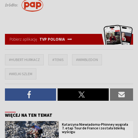
źródło:
Pobierz aplikację
TVP POLONIA
#HUBERT HURKACZ
#TENIS
#WIMBLEDON
#WIELKI SZLEM
WIĘCEJ NA TEN TEMAT
Katarzyna Niewiadoma-Phinney wygrała
7. etap Tour de France i została liderką
wyścigu