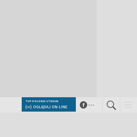
...
TVP POLONIA STREAM
OGLĄDAJ ON-LINE