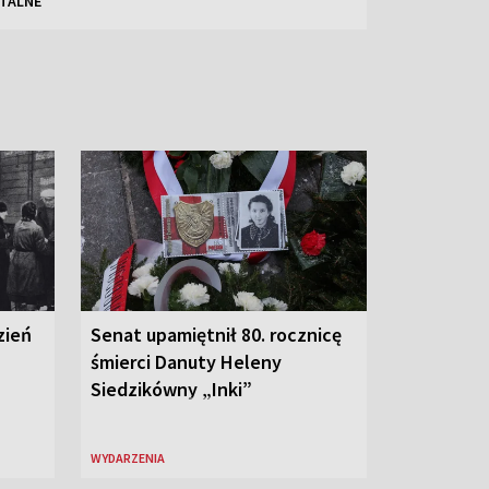
TALNE
zień
Senat upamiętnił 80. rocznicę
śmierci Danuty Heleny
Siedzikówny „Inki”
WYDARZENIA