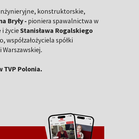
inżynieryjne, konstruktorskie,
na Bryły -
pioniera spawalnictwa w
i życie
Stanisława Rogalskiego
o, współzałożyciela spółki
i Warszawskiej.
 w TVP Polonia.