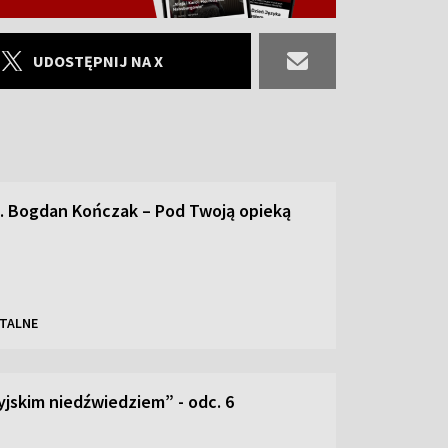
UDOSTĘPNIJ NA X
s. Bogdan Kończak – Pod Twoją opieką
TALNE
yjskim niedźwiedziem” - odc. 6