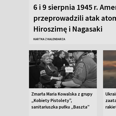
6 i 9 sierpnia 1945 r. Am
przeprowadzili atak at
Hiroszimę i Nagasaki
KARTKA Z KALENDARZA
Zmarła Maria Kowalska z grupy
Ukrai
„Kobiety Pistolety”,
zaat
sanitariuszka pułku „Baszta”
rakie