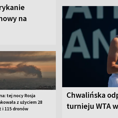
erykanie
omowy na
Chwalińska odp
na: tej nocy Rosja
akowała z użyciem 28
turnieju WTA w
t i 115 dronów