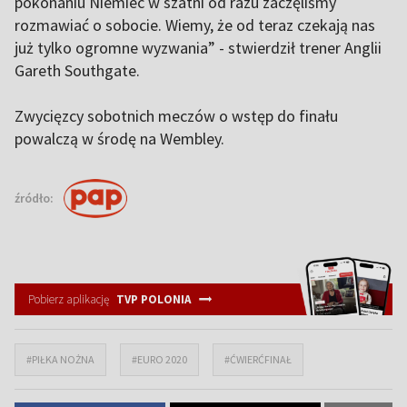
pokonaniu Niemiec w szatni od razu zaczęliśmy
rozmawiać o sobocie. Wiemy, że od teraz czekają nas
już tylko ogromne wyzwania” - stwierdził trener Anglii
Gareth Southgate.
Zwycięzcy sobotnich meczów o wstęp do finału
powalczą w środę na Wembley.
źródło:
Pobierz aplikację
TVP POLONIA
#PIŁKA NOŻNA
#EURO 2020
#ĆWIERĆFINAŁ