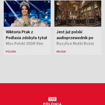
Wiktoria Ptak z
Jest już polski
Podlasia zdobyła tytuł
audioprzewodnik po
Miss Polski 2026! Kim
Bazylice Matki Bożej
jest nowa królowa
Większej w Rzymie
POLSKA
RELIGIA
piękności?