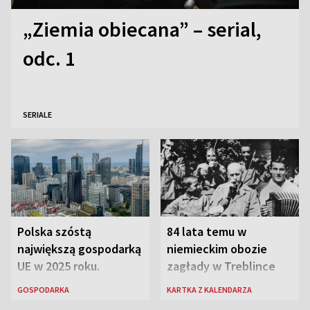
„Ziemia obiecana” – serial,
odc. 1
SERIALE
Polska szóstą
84 lata temu w
największą gospodarką
niemieckim obozie
UE w 2025 roku.
zagłady w Treblince
Najnowsze dane
zmarł Janusz Korczak
GOSPODARKA
KARTKA Z KALENDARZA
Eurostatu