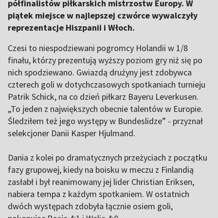
półfinalistów piłkarskich mistrzostw Europy. W
piątek miejsce w najlepszej czwórce wywalczyły
reprezentacje Hiszpanii i Włoch.
Czesi to niespodziewani pogromcy Holandii w 1/8
finału, którzy prezentują wyższy poziom gry niż się po
nich spodziewano. Gwiazdą drużyny jest zdobywca
czterech goli w dotychczasowych spotkaniach turnieju
Patrik Schick, na co dzień piłkarz Bayeru Leverkusen.
„To jeden z największych obecnie talentów w Europie.
Śledziłem też jego występy w Bundeslidze” - przyznał
selekcjoner Danii Kasper Hjulmand.
Dania z kolei po dramatycznych przeżyciach z początku
fazy grupowej, kiedy na boisku w meczu z Finlandią
zasłabł i był reanimowany jej lider Christian Eriksen,
nabiera tempa z każdym spotkaniem. W ostatnich
dwóch występach zdobyła łącznie osiem goli,