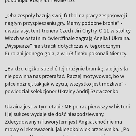
pokonując Rosję 4:1 i Walię 4:0.
„Oba zespoły bazują swój futbol na pracy zespołowej i
nagłym przyspieszaniu gry. Mamy podobne bronie” -
uważa asystent trenera Czech Jiri Chytry. O 21 w stolicy
Włoch w ostatnim ćwierćfinale zagrają Anglia i Ukraina.
„Wyspiarze” nie stracili dotychczas w tegorocznym
Euro ani jednego gola, a w 1/8 finału pokonali Niemcy.
„Bardzo ciężko strzelić tej drużynie bramkę, ale jej siła
nie powinna nas przerażać. Raczej motywować, bo w
piłce nożnej, tak jak w życiu, wszystko jest możliwe” -
powiedział selekcjoner Ukrainy Andrij Szewczenko.
Ukraina jest w tym etapie ME po raz pierwszy w historii
i jej sukces wydaje się dość niespodziewany.
Zdecydowanym faworytem jest Anglia, choć nie ma
mowy o lekceważeniu jakiegokolwiek przeciwnika. „Po