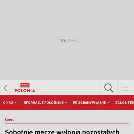
O NAS
INFORMACJE POLONIJNE
PROGRAMY WŁASNE
ZGŁOŚ TEM
Sport
Sobotnie mecze wyłonią pozostałych