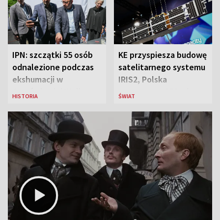
IPN: szczątki 55 osób
KE przyspiesza budowę
odnalezione podczas
satelitarnego systemu
ekshumacji w
IRIS2, Polska
Ostrówkach i Woli
przeznaczy 656 mln
HISTORIA
ŚWIAT
Ostrowieckiej
euro