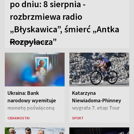
po dniu: 8 sierpnia -
rozbrzmiewa radio
„Błyskawica”, śmierć „Antka
Rozpylacza”
KARTKA Z KALENDARZA
Ukraina: Bank
Katarzyna
narodowy wyemituje
Niewiadoma-Phinney
monetę poświęconą
wygrała 7. etap Tour
św. Janowi Pawłowi II
de France i została
CIEKAWOSTKI
SPORT
liderką wyścigu