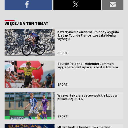
WIĘCEJ NA TEN TEMAT
Katarzyna Niewiadoma-Phinney wygrała
7. etap Tour de France i została liderką
wyścigu
SPORT
Tour de Pologne - Holender Lemmen
wygrał etap w Karpaczu i został liderem
SPORT
W czwartek grają cztery polskie kluby w
piłkarskiej LE i LK
SPORT
ME w bilardzie heyball: Dwa medale