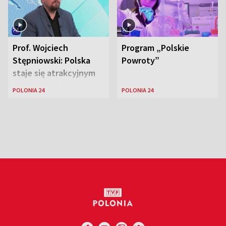
Prof. Wojciech
Program „Polskie
Stępniowski: Polska
Powroty”
staje się atrakcyjnym
miejscem dla
POLONIA 24
POLONIA 24
naukowców