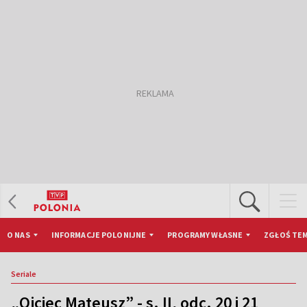
O NAS
INFORMACJE POLONIJNE
PROGRAMY WŁASNE
ZGŁOŚ TEM
Seriale
„Ojciec Mateusz” - s. II, odc. 20 i 21