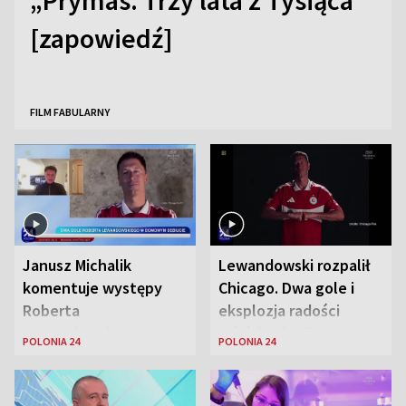
„Prymas. Trzy lata z Tysiąca”
[zapowiedź]
FILM FABULARNY
Janusz Michalik
Lewandowski rozpalił
komentuje występy
Chicago. Dwa gole i
Roberta
eksplozja radości
Lewandowskiego w
wśród Polonii
POLONIA 24
POLONIA 24
Stanach
Zjednoczonych