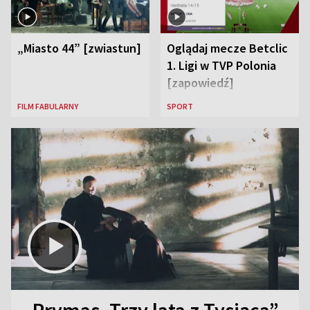
„Miasto 44” [zwiastun]
Oglądaj mecze Betclic
1. Ligi w TVP Polonia
[zapowiedź]
FILM FABULARNY
SPORT