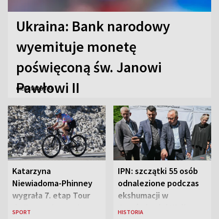
Ukraina: Bank narodowy
wyemituje monetę
poświęconą św. Janowi
Pawłowi II
CIEKAWOSTKI
Katarzyna
IPN: szczątki 55 osób
Niewiadoma-Phinney
odnalezione podczas
wygrała 7. etap Tour
ekshumacji w
de France i została
Ostrówkach i Woli
SPORT
HISTORIA