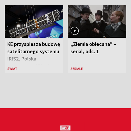
liderką wyścigu
Ostrowieckiej
KE przyspiesza budowę
„Ziemia obiecana” –
satelitarnego systemu
serial, odc. 1
IRIS2, Polska
przeznaczy 656 mln
ŚWIAT
SERIALE
euro