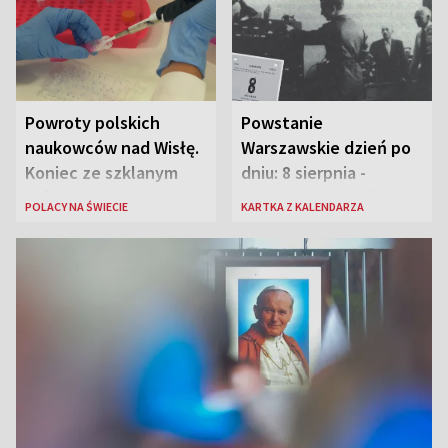
Powroty polskich
Powstanie
naukowców nad Wisłę.
Warszawskie dzień po
Koniec ze szklanym
dniu: 8 sierpnia -
sufitem
rozbrzmiewa radio
POLACY NA ŚWIECIE
KARTKA Z KALENDARZA
„Błyskawica”, śmierć
„Antka Rozpylacza”