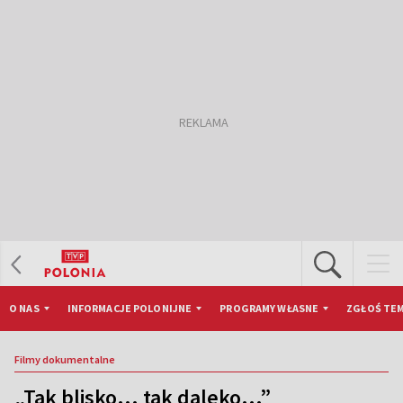
O NAS
INFORMACJE POLONIJNE
PROGRAMY WŁASNE
ZGŁOŚ TEM
Filmy dokumentalne
„Tak blisko... tak daleko...”