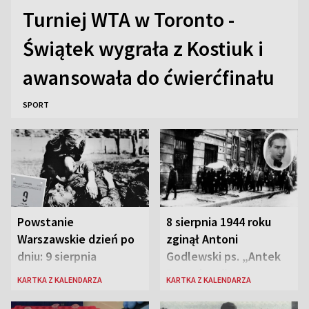
Turniej WTA w Toronto -
Świątek wygrała z Kostiuk i
awansowała do ćwierćfinału
SPORT
Powstanie
8 sierpnia 1944 roku
Warszawskie dzień po
zginął Antoni
dniu: 9 sierpnia
Godlewski ps. „Antek
Rozpylacz”
KARTKA Z KALENDARZA
KARTKA Z KALENDARZA