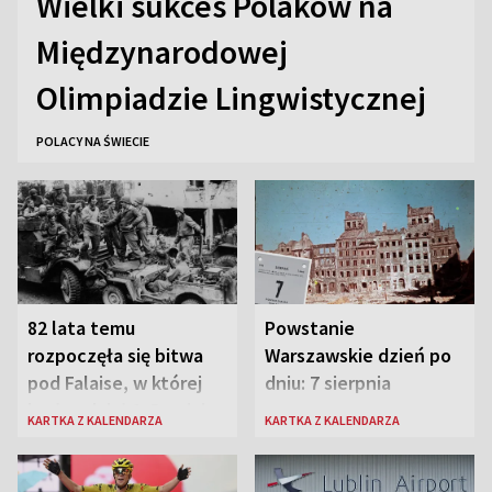
Wielki sukces Polaków na
Międzynarodowej
Olimpiadzie Lingwistycznej
POLACY NA ŚWIECIE
82 lata temu
Powstanie
rozpoczęła się bitwa
Warszawskie dzień po
pod Falaise, w której
dniu: 7 sierpnia
brała udział 1. Dywizja
KARTKA Z KALENDARZA
KARTKA Z KALENDARZA
Pancerna gen. Maczka