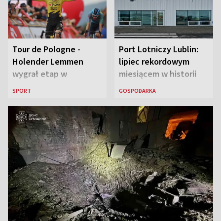
Tour de Pologne -
Port Lotniczy Lublin:
Holender Lemmen
lipiec rekordowym
wygrał etap w
miesiącem w historii
Karpaczu i został
lotniska
SPORT
GOSPODARKA
liderem