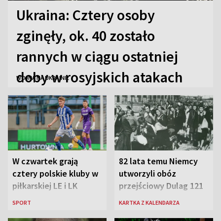
Ukraina: Cztery osoby
zginęły, ok. 40 zostało
rannych w ciągu ostatniej
doby w rosyjskich atakach
WOJNA NA UKRAINIE
W czwartek grają
82 lata temu Niemcy
cztery polskie kluby w
utworzyli obóz
piłkarskiej LE i LK
przejściowy Dulag 121
SPORT
KARTKA Z KALENDARZA