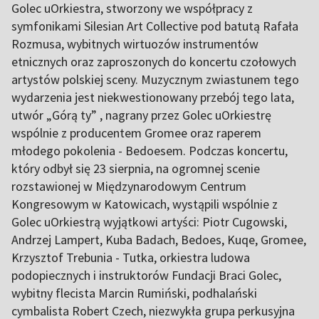
Golec uOrkiestra, stworzony we współpracy z
symfonikami Silesian Art Collective pod batutą Rafała
Rozmusa, wybitnych wirtuozów instrumentów
etnicznych oraz zaproszonych do koncertu czołowych
artystów polskiej sceny. Muzycznym zwiastunem tego
wydarzenia jest niekwestionowany przebój tego lata,
utwór „Górą ty” , nagrany przez Golec uOrkiestrę
wspólnie z producentem Gromee oraz raperem
młodego pokolenia - Bedoesem. Podczas koncertu,
który odbył się 23 sierpnia, na ogromnej scenie
rozstawionej w Międzynarodowym Centrum
Kongresowym w Katowicach, wystąpili wspólnie z
Golec uOrkiestrą wyjątkowi artyści: Piotr Cugowski,
Andrzej Lampert, Kuba Badach, Bedoes, Kuqe, Gromee,
Krzysztof Trebunia - Tutka, orkiestra ludowa
podopiecznych i instruktorów Fundacji Braci Golec,
wybitny flecista Marcin Rumiński, podhalański
cymbalista Robert Czech, niezwykła grupa perkusyjna