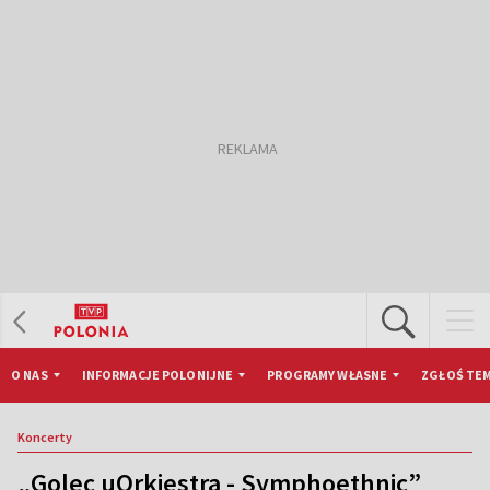
O NAS
INFORMACJE POLONIJNE
PROGRAMY WŁASNE
ZGŁOŚ TEM
Koncerty
„Golec uOrkiestra - Symphoethnic”