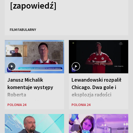
[zapowiedź]
FILM FABULARNY
Janusz Michalik
Lewandowski rozpalił
komentuje występy
Chicago. Dwa gole i
Roberta
eksplozja radości
Lewandowskiego w
wśród Polonii
POLONIA 24
POLONIA 24
Stanach
Zjednoczonych