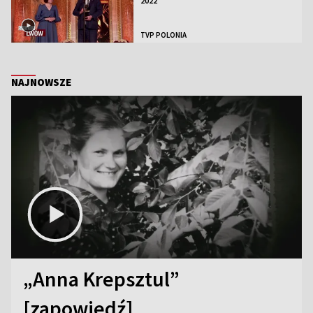
2022
TVP POLONIA
NAJNOWSZE
„Anna Krepsztul”
[zapowiedź]