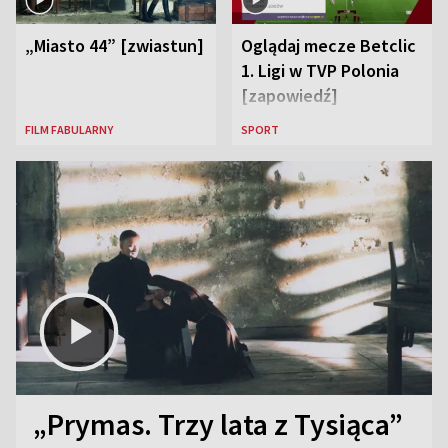
„Miasto 44” [zwiastun]
Oglądaj mecze Betclic
1. Ligi w TVP Polonia
[zapowiedź]
FILM FABULARNY
SPORT
„Prymas. Trzy lata z Tysiąca”