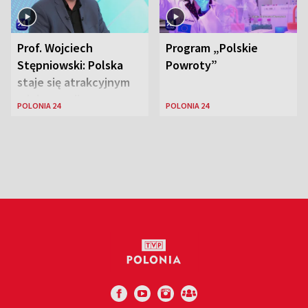
Prof. Wojciech
Program „Polskie
Stępniowski: Polska
Powroty”
staje się atrakcyjnym
miejscem dla
POLONIA 24
POLONIA 24
naukowców