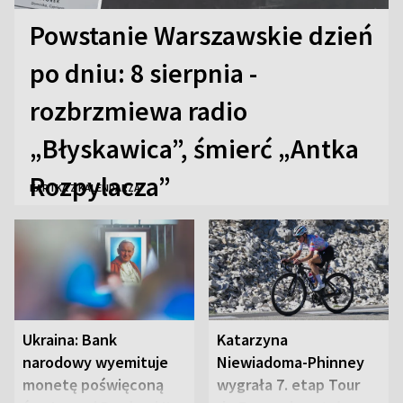
Powstanie Warszawskie dzień
po dniu: 8 sierpnia -
rozbrzmiewa radio
„Błyskawica”, śmierć „Antka
Rozpylacza”
KARTKA Z KALENDARZA
Ukraina: Bank
Katarzyna
narodowy wyemituje
Niewiadoma-Phinney
monetę poświęconą
wygrała 7. etap Tour