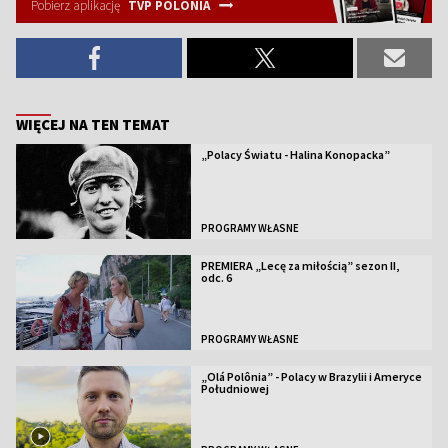
Pobierz aplikację
TVP POLONIA
WIĘCEJ NA TEN TEMAT
„Polacy Światu - Halina Konopacka”
PROGRAMY WŁASNE
PREMIERA „Lecę za miłością” sezon II,
odc. 6
PROGRAMY WŁASNE
„Olá Polônia” - Polacy w Brazylii i Ameryce
Południowej