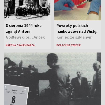
8 sierpnia 1944 roku
Powroty polskich
zginął Antoni
naukowców nad Wisłę.
Godlewski ps. „Antek
Koniec ze szklanym
Rozpylacz”
sufitem
KARTKA Z KALENDARZA
POLACY NA ŚWIECIE