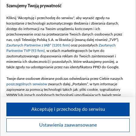
Szanujemy Twoją prywatność
Kliknij "Akceptuję i przechodzę do serwisu", aby wyrazić zgody na
korzystanie z technologii automatycznego śledzenia i zbierania danych,
dostęp do informacji na Twoim urządzeniu końcowym i ich
przechowywanie oraz na przetwarzanie Twoich danych osobowych przez
nas, czyli Telewizję Polską S.A. w likwidacji (zwaną dalej również „TVP”),
Zaufanych Partnerów z IAB* (1201 firm)
oraz pozostałych
Zaufanych
Partnerów TVP (93 firm)
, w celach marketingowych (w tym do
zautomatyzowanego dopasowania reklam do Twoich zainteresowań i
mierzenia ich skuteczności) i pozostałych, które wskazujemy poniżej, a
także zgody na udostępnianie przez nas identyfikatora PPID do Google.
Twoje dane osobowe zbierane podczas odwiedzania przez Ciebie naszych
poszczególnych serwisów
zwanych dalej „Portalem”, w tym informacje
zapisywane za pomocą technologii takich jak: pliki cookie, sygnalizatory
WWW lub innych podobnych technologii umożliwiających świadczenie
dopasowanych i bezpiecznych usług, personalizację treści oraz reklam,
udostępnianie funkcji mediów społecznościowych oraz analizowanie ruchu
Akceptuję i przechodzę do serwisu
w Internecie.
Twoje dane osobowe zbierane podczas odwiedzania przez Ciebie
Ustawienia zaawansowane
poszczególnych serwisów
na Portalu, takie jak adresy IP, identyfikatory
©2026 Telewizja Polska S. A. w likwidacji
Twoich urządzeń końcowych i identyfikatory plików cookie, informacje o