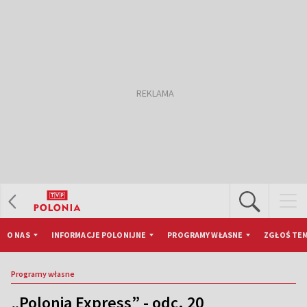
O NAS
INFORMACJE POLONIJNE
PROGRAMY WŁASNE
ZGŁOŚ TEM
Programy własne
„Polonia Express” - odc. 20