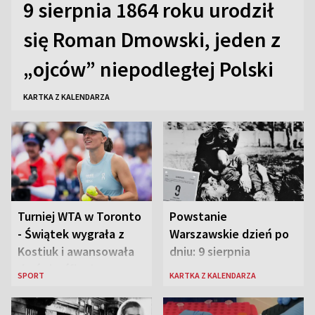
9 sierpnia 1864 roku urodził
się Roman Dmowski, jeden z
„ojców” niepodległej Polski
KARTKA Z KALENDARZA
Turniej WTA w Toronto
Powstanie
- Świątek wygrała z
Warszawskie dzień po
Kostiuk i awansowała
dniu: 9 sierpnia
do ćwierćfinału
SPORT
KARTKA Z KALENDARZA