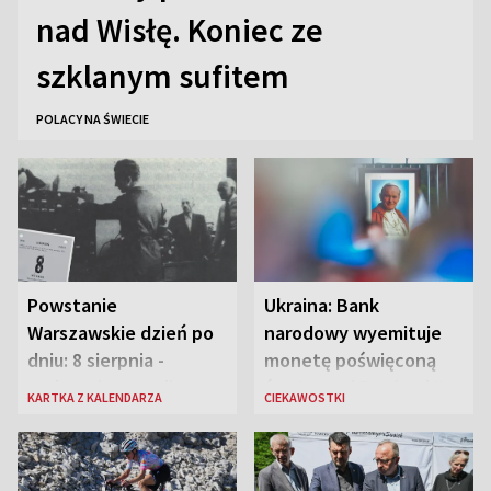
nad Wisłę. Koniec ze
szklanym sufitem
POLACY NA ŚWIECIE
Powstanie
Ukraina: Bank
Warszawskie dzień po
narodowy wyemituje
dniu: 8 sierpnia -
monetę poświęconą
rozbrzmiewa radio
św. Janowi Pawłowi II
KARTKA Z KALENDARZA
CIEKAWOSTKI
„Błyskawica”, śmierć
„Antka Rozpylacza”