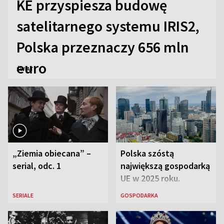
KE przyspiesza budowę
satelitarnego systemu IRIS2,
Polska przeznaczy 656 mln
euro
ŚWIAT
„Ziemia obiecana” –
Polska szóstą
serial, odc. 1
największą gospodarką
UE w 2025 roku.
Najnowsze dane
SERIALE
GOSPODARKA
Eurostatu