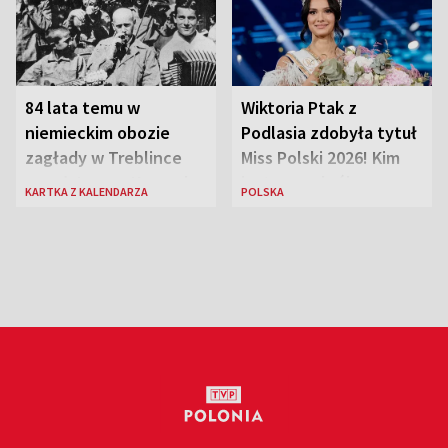
84 lata temu w
Wiktoria Ptak z
niemieckim obozie
Podlasia zdobyła tytuł
zagłady w Treblince
Miss Polski 2026! Kim
zmarł Janusz Korczak
jest nowa królowa
KARTKA Z KALENDARZA
POLSKA
piękności?