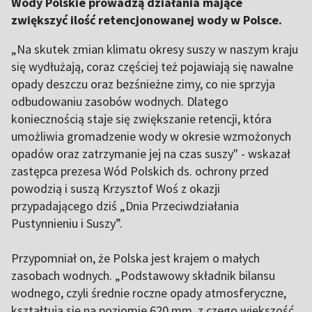
Wody Polskie prowadzą działania mające
zwiększyć ilość retencjonowanej wody w Polsce.
„Na skutek zmian klimatu okresy suszy w naszym kraju
się wydłużają, coraz częściej też pojawiają się nawalne
opady deszczu oraz bezśnieżne zimy, co nie sprzyja
odbudowaniu zasobów wodnych. Dlatego
koniecznością staje się zwiększanie retencji, która
umożliwia gromadzenie wody w okresie wzmożonych
opadów oraz zatrzymanie jej na czas suszy" - wskazał
zastępca prezesa Wód Polskich ds. ochrony przed
powodzią i suszą Krzysztof Woś z okazji
przypadającego dziś „Dnia Przeciwdziałania
Pustynnieniu i Suszy”.
Przypomniał on, że Polska jest krajem o małych
zasobach wodnych. „Podstawowy składnik bilansu
wodnego, czyli średnie roczne opady atmosferyczne,
kształtują się na poziomie 620 mm, z czego większość