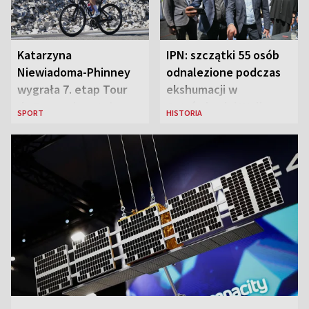
Katarzyna
IPN: szczątki 55 osób
Niewiadoma-Phinney
odnalezione podczas
wygrała 7. etap Tour
ekshumacji w
de France i została
Ostrówkach i Woli
SPORT
HISTORIA
liderką wyścigu
Ostrowieckiej