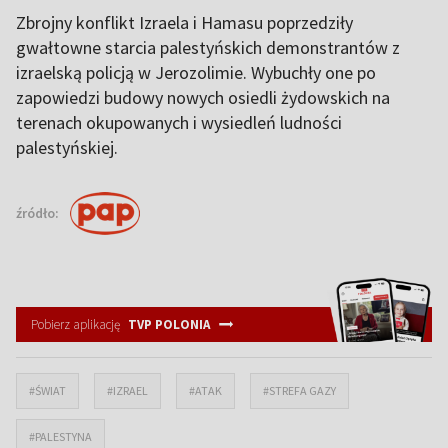
Zbrojny konflikt Izraela i Hamasu poprzedziły
gwałtowne starcia palestyńskich demonstrantów z
izraelską policją w Jerozolimie. Wybuchły one po
zapowiedzi budowy nowych osiedli żydowskich na
terenach okupowanych i wysiedleń ludności
palestyńskiej.
źródło:
Pobierz aplikację
TVP POLONIA
#ŚWIAT
#IZRAEL
#ATAK
#STREFA GAZY
#PALESTYNA