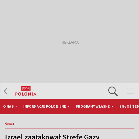
O NAS
INFORMACJE POLONIJNE
PROGRAMY WŁASNE
ZGŁOŚ TEM
Świat
Izrael zaatakował Strefę Gazy