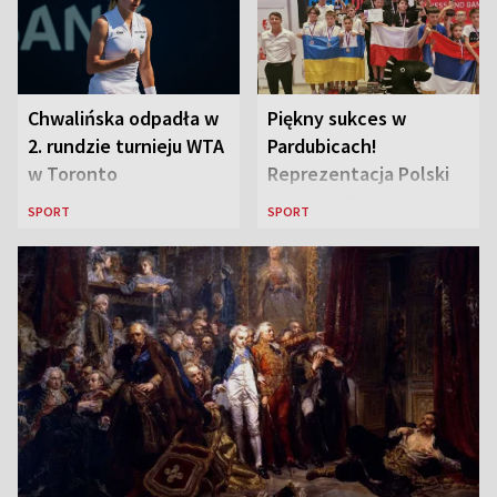
Chwalińska odpadła w
Piękny sukces w
2. rundzie turnieju WTA
Pardubicach!
w Toronto
Reprezentacja Polski
wygrywa Drużynowe
SPORT
SPORT
Mistrzostwa Europy w
szachach do lat 12