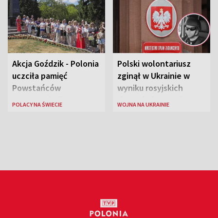
Akcja Goździk - Polonia
Polski wolontariusz
uczciła pamięć
zginął w Ukrainie w
Powstańców
wyniku rosyjskich
Warszawskich
działań zbrojnych
POLACY NA ŚWIECIE
WOJNA NA UKRAINIE