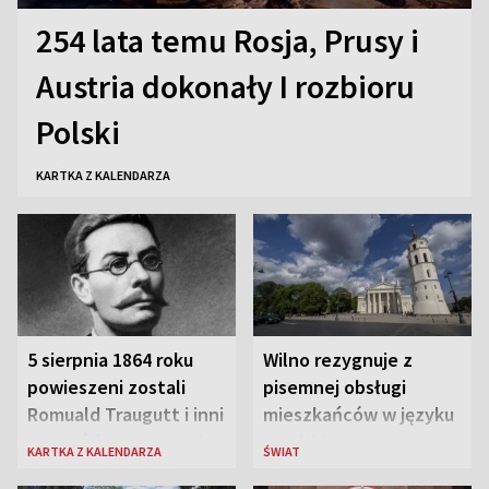
254 lata temu Rosja, Prusy i
Austria dokonały I rozbioru
Polski
KARTKA Z KALENDARZA
5 sierpnia 1864 roku
Wilno rezygnuje z
powieszeni zostali
pisemnej obsługi
Romuald Traugutt i inni
mieszkańców w języku
przywódcy Powstania
rosyjskim
KARTKA Z KALENDARZA
ŚWIAT
Styczniowego