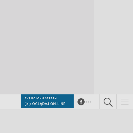
...
TVP POLONIA STREAM
OGLĄDAJ ON-LINE