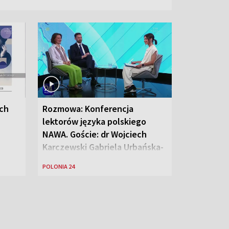
ych
Rozmowa: Konferencja
lektorów języka polskiego
NAWA. Goście: dr Wojciech
Karczewski Gabriela Urbańska-
Legutko
POLONIA 24