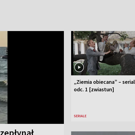
„Ziemia obiecana” – serial
odc. 1 [zwiastun]
SERIALE
rzepłynął