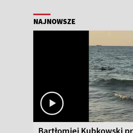
NAJNOWSZE
Bartłomiej Kubkowski p