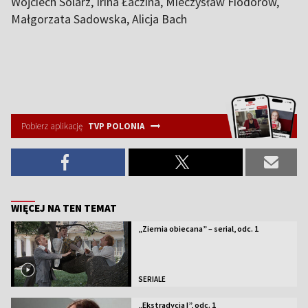
Wojciech Solarz, Irina Łaczina, Mieczysław Fiodorow,
Małgorzata Sadowska, Alicja Bach
Pobierz aplikację
TVP POLONIA
WIĘCEJ NA TEN TEMAT
„Ziemia obiecana” – serial, odc. 1
SERIALE
„Ekstradycja I”, odc. 1