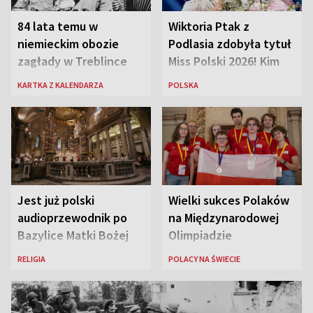
84 lata temu w
Wiktoria Ptak z
niemieckim obozie
Podlasia zdobyła tytuł
zagłady w Treblince
Miss Polski 2026! Kim
zmarł Janusz Korczak
jest nowa królowa
KARTKA Z KALENDARZA
POLSKA
piękności?
Jest już polski
Wielki sukces Polaków
audioprzewodnik po
na Międzynarodowej
Bazylice Matki Bożej
Olimpiadzie
Większej w Rzymie
Lingwistycznej
RELIGIA
POLACY NA ŚWIECIE