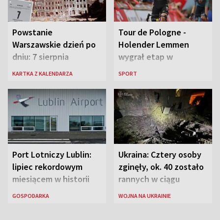
Powstanie
Tour de Pologne -
Warszawskie dzień po
Holender Lemmen
dniu: 7 sierpnia
wygrał etap w
Karpaczu i został
KARTKA Z KALENDARZA
SPORT
liderem
Port Lotniczy Lublin:
Ukraina: Cztery osoby
lipiec rekordowym
zginęły, ok. 40 zostało
miesiącem w historii
rannych w ciągu
lotniska
ostatniej doby w
GOSPODARKA
WOJNA NA UKRAINIE
rosyjskich atakach