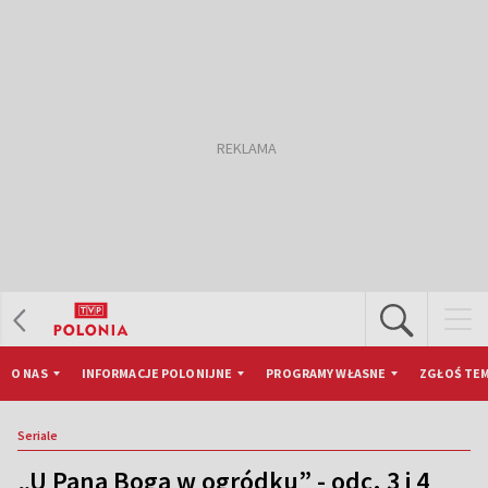
O NAS
INFORMACJE POLONIJNE
PROGRAMY WŁASNE
ZGŁOŚ TEM
Seriale
„U Pana Boga w ogródku” - odc. 3 i 4