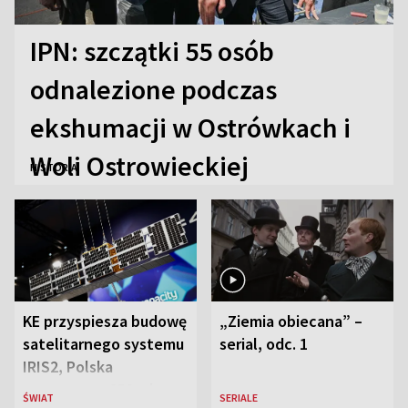
IPN: szczątki 55 osób
odnalezione podczas
ekshumacji w Ostrówkach i
Woli Ostrowieckiej
HISTORIA
KE przyspiesza budowę
„Ziemia obiecana” –
satelitarnego systemu
serial, odc. 1
IRIS2, Polska
przeznaczy 656 mln
ŚWIAT
SERIALE