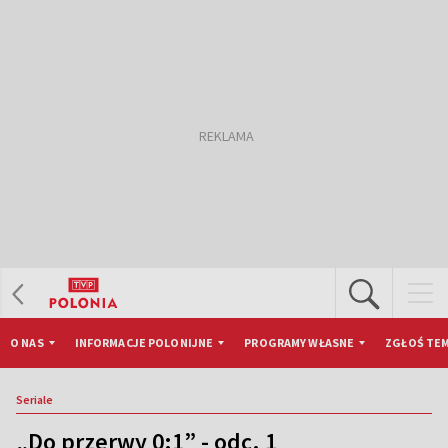
O NAS
INFORMACJE POLONIJNE
PROGRAMY WŁASNE
ZGŁOŚ TEM
Seriale
„Do przerwy 0:1” - odc. 1