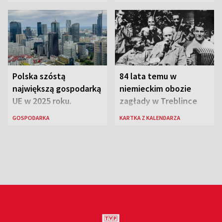
euro
Polska szóstą
84 lata temu w
największą gospodarką
niemieckim obozie
UE w 2025 roku.
zagłady w Treblince
Najnowsze dane
zmarł Janusz Korczak
GOSPODARKA
KARTKA Z KALENDARZA
Eurostatu