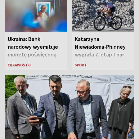
„Antka Rozpylacza”
Ukraina: Bank
Katarzyna
narodowy wyemituje
Niewiadoma-Phinney
monetę poświęconą
wygrała 7. etap Tour
św. Janowi Pawłowi II
de France i została
CIEKAWOSTKI
SPORT
liderką wyścigu