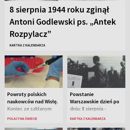
8 sierpnia 1944 roku zginął
Antoni Godlewski ps. „Antek
Rozpylacz”
KARTKA Z KALENDARZA
Powroty polskich
Powstanie
naukowców nad Wisłę.
Warszawskie dzień po
Koniec ze szklanym
dniu: 8 sierpnia -
sufitem
rozbrzmiewa radio
POLACY NA ŚWIECIE
KARTKA Z KALENDARZA
„Błyskawica”, śmierć