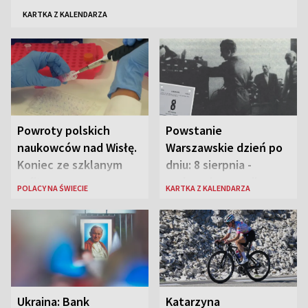
KARTKA Z KALENDARZA
Powroty polskich
Powstanie
naukowców nad Wisłę.
Warszawskie dzień po
Koniec ze szklanym
dniu: 8 sierpnia -
sufitem
rozbrzmiewa radio
POLACY NA ŚWIECIE
KARTKA Z KALENDARZA
„Błyskawica”, śmierć
„Antka Rozpylacza”
Ukraina: Bank
Katarzyna