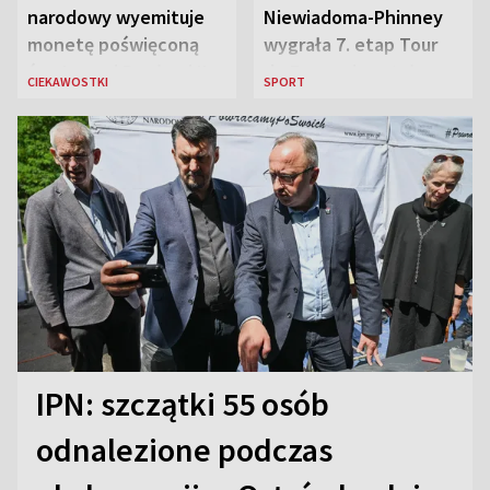
narodowy wyemituje
Niewiadoma-Phinney
monetę poświęconą
wygrała 7. etap Tour
św. Janowi Pawłowi II
de France i została
CIEKAWOSTKI
SPORT
liderką wyścigu
IPN: szczątki 55 osób
odnalezione podczas