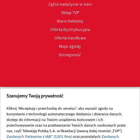
Zgłoś nadużycie w sieci
Sklep TVP
Biuro Reklamy
Oferta Dystrybucyjna
Oferta Handlowa
Moje zgody
Dostępność
Szanujemy Twoją prywatność
Kliknij "Akceptuję i przechodzę do serwisu", aby wyrazić zgody na
korzystanie z technologii automatycznego śledzenia i zbierania danych,
dostęp do informacji na Twoim urządzeniu końcowym i ich
przechowywanie oraz na przetwarzanie Twoich danych osobowych przez
nas, czyli Telewizję Polską S.A. w likwidacji (zwaną dalej również „TVP”),
Zaufanych Partnerów z IAB* (1201 firm)
oraz pozostałych
Zaufanych