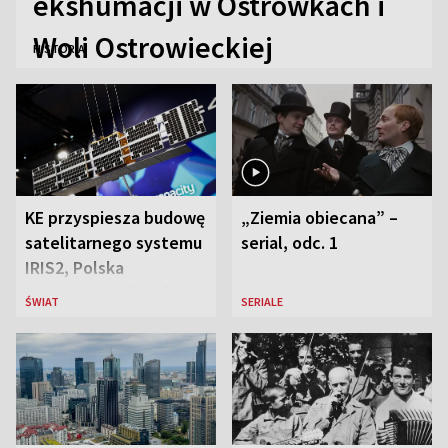
ekshumacji w Ostrówkach i
Woli Ostrowieckiej
HISTORIA
KE przyspiesza budowę
„Ziemia obiecana” –
satelitarnego systemu
serial, odc. 1
IRIS2, Polska
przeznaczy 656 mln
ŚWIAT
SERIALE
euro