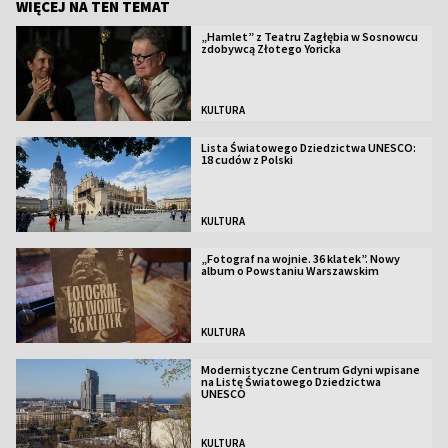
WIĘCEJ NA TEN TEMAT
„Hamlet” z Teatru Zagłębia w Sosnowcu
zdobywcą Złotego Yoricka
KULTURA
Lista Światowego Dziedzictwa UNESCO:
18 cudów z Polski
KULTURA
„Fotograf na wojnie. 36 klatek”. Nowy
album o Powstaniu Warszawskim
KULTURA
Modernistyczne Centrum Gdyni wpisane
na Listę Światowego Dziedzictwa
UNESCO
KULTURA