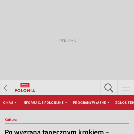
O NAS
INFORMACJE POLONIJNE
PROGRAMY WŁASNE
ZGŁOŚ TEM
Kultura
Po wygraną tanecznym krokiem –