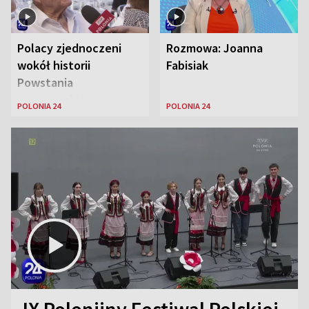
Polacy zjednoczeni
Rozmowa: Joanna
wokół historii
Fabisiak
Powstania
Warszawskiego
POLONIA 24
POLONIA 24