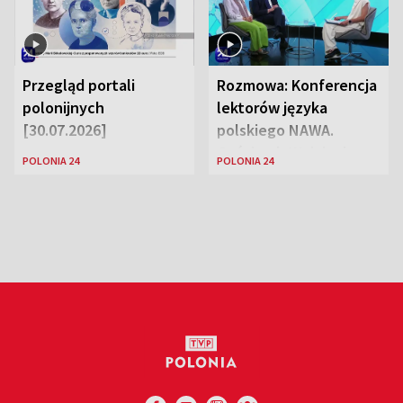
Przegląd portali
Rozmowa: Konferencja
polonijnych
lektorów języka
[30.07.2026]
polskiego NAWA.
Goście: dr Wojciech
POLONIA 24
POLONIA 24
Karczewski Gabriela
Urbańska-Legutko