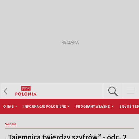
O NAS
INFORMACJE POLONIJNE
PROGRAMY WŁASNE
ZGŁOŚ TEM
Seriale
„Tajemnica twierdzy szyfrów” - odc. 2