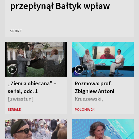
przepłynął Bałtyk wpław
SPORT
„Ziemia obiecana” –
Rozmowa: prof.
serial, odc. 1
Zbigniew Antoni
[zwiastun]
Kruszewski,
Powstaniec
SERIALE
POLONIA 24
Warszawski oraz Aga
Zaryan, piosenkarka