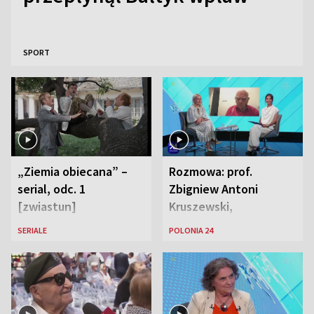
SPORT
„Ziemia obiecana” –
Rozmowa: prof.
serial, odc. 1
Zbigniew Antoni
[zwiastun]
Kruszewski,
Powstaniec
SERIALE
POLONIA 24
Warszawski oraz Aga
Zaryan, piosenkarka