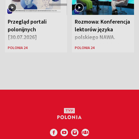
Przegląd portali
Rozmowa: Konferencja
polonijnych
lektorów języka
[30.07.2026]
polskiego NAWA.
Goście: dr Wojciech
POLONIA 24
POLONIA 24
Karczewski Gabriela
Urbańska-Legutko