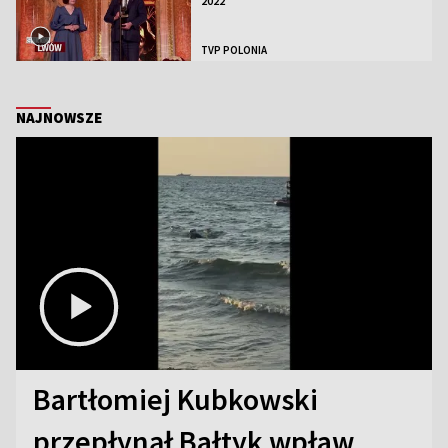
2022
TVP POLONIA
NAJNOWSZE
Bartłomiej Kubkowski
przepłynął Bałtyk wpław