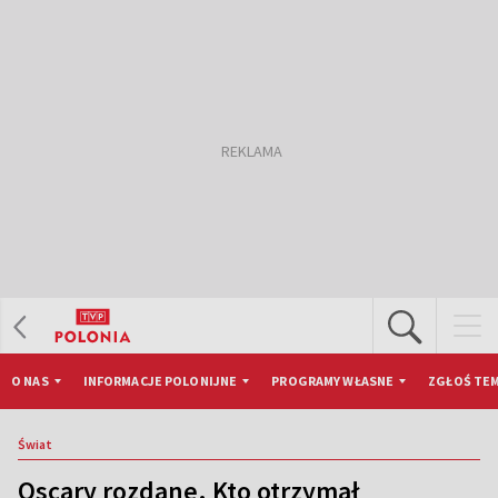
O NAS
INFORMACJE POLONIJNE
PROGRAMY WŁASNE
ZGŁOŚ TEM
Świat
Oscary rozdane. Kto otrzymał