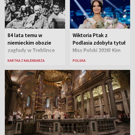
84 lata temu w
Wiktoria Ptak z
niemieckim obozie
Podlasia zdobyła tytuł
zagłady w Treblince
Miss Polski 2026! Kim
zmarł Janusz Korczak
jest nowa królowa
KARTKA Z KALENDARZA
POLSKA
piękności?