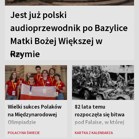
Jest już polski
audioprzewodnik po Bazylice
Matki Bożej Większej w
Rzymie
RELIGIA
Wielki sukces Polaków
82 lata temu
na Międzynarodowej
rozpoczęła się bitwa
Olimpiadzie
pod Falaise, w której
Lingwistycznej
brała udział 1. Dywizja
POLACY NA ŚWIECIE
KARTKA Z KALENDARZA
Pancerna gen. Maczka