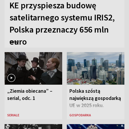
KE przyspiesza budowę
satelitarnego systemu IRIS2,
Polska przeznaczy 656 mln
euro
ŚWIAT
„Ziemia obiecana” –
Polska szóstą
serial, odc. 1
największą gospodarką
UE w 2025 roku.
Najnowsze dane
SERIALE
GOSPODARKA
Eurostatu