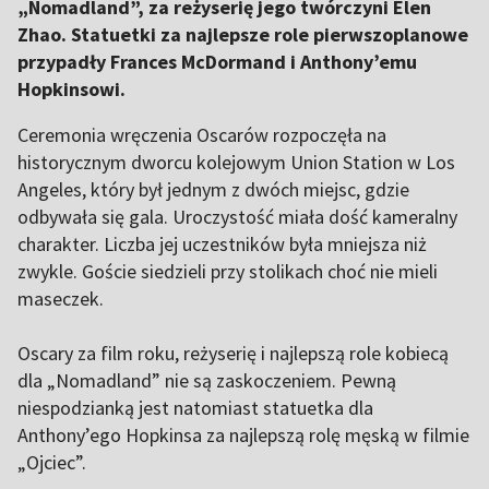
„Nomadland”, za reżyserię jego twórczyni Elen
Zhao. Statuetki za najlepsze role pierwszoplanowe
przypadły Frances McDormand i Anthony’emu
Hopkinsowi.
Ceremonia wręczenia Oscarów rozpoczęła na
historycznym dworcu kolejowym Union Station w Los
Angeles, który był jednym z dwóch miejsc, gdzie
odbywała się gala. Uroczystość miała dość kameralny
charakter. Liczba jej uczestników była mniejsza niż
zwykle. Goście siedzieli przy stolikach choć nie mieli
maseczek.
Oscary za film roku, reżyserię i najlepszą role kobiecą
dla „Nomadland” nie są zaskoczeniem. Pewną
niespodzianką jest natomiast statuetka dla
Anthony’ego Hopkinsa za najlepszą rolę męską w filmie
„Ojciec”.