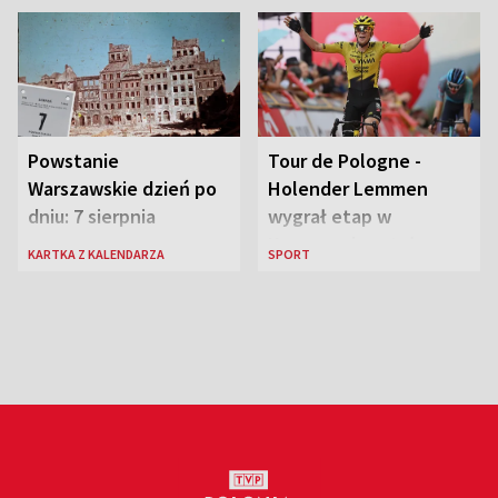
Powstanie
Tour de Pologne -
Warszawskie dzień po
Holender Lemmen
dniu: 7 sierpnia
wygrał etap w
Karpaczu i został
KARTKA Z KALENDARZA
SPORT
liderem