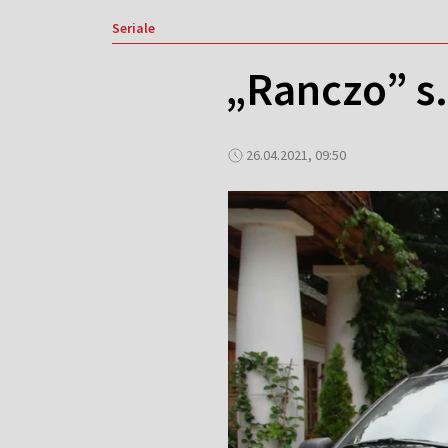
Seriale
„Ranczo” s.I
26.04.2021, 09:50