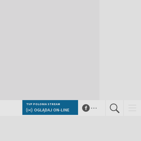
...
TVP POLONIA STREAM
OGLĄDAJ ON-LINE