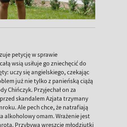
zuje petycję w sprawie
ałą wsią usiłuje go zniechęcić do
ty: uczy się angielskiego, czekając
lem już nie tylko z panieńską ciążą
łody Chińczyk. Przyjechał on za
 przed skandalem Azjata trzymany
oku. Ale pech chce, że natrafiają
 za alkoholowy omam. Wrażenie jest
mrota. Przybywa wreszcie młodziutki