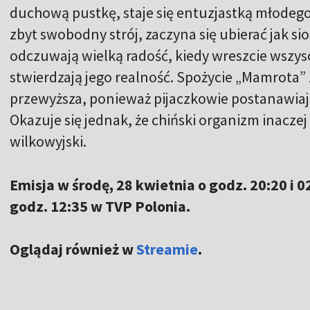
duchową pustkę, staje się entuzjastką młodego
zbyt swobodny strój, zaczyna się ubierać jak s
odczuwają wielką radość, kiedy wreszcie wszys
stwierdzają jego realność. Spożycie „Mamrota”
przewyższa, ponieważ pijaczkowie postanawiają
Okazuje się jednak, że chiński organizm inacze
wilkowyjski.
Emisja w środę, 28 kwietnia o godz. 20:20 i 
godz. 12:35 w TVP Polonia.
Oglądaj również w
Streamie
.