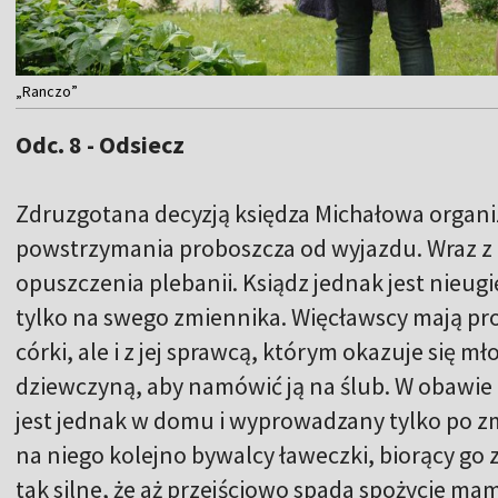
„Ranczo”
Odc. 8 - Odsiecz
Zdruzgotana decyzją księdza Michałowa organi
powstrzymania proboszcza od wyjazdu. Wraz z c
opuszczenia plebanii. Ksiądz jednak jest nieugię
tylko na swego zmiennika. Więcławscy mają prob
córki, ale i z jej sprawcą, którym okazuje się m
dziewczyną, aby namówić ją na ślub. W obawie
jest jednak w domu i wyprowadzany tylko po zmr
na niego kolejno bywalcy ławeczki, biorący go
tak silne, że aż przejściowo spada spożycie ma