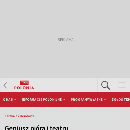
O NAS
INFORMACJE POLONIJNE
PROGRAMY WŁASNE
ZGŁOŚ TEM
Kartka z kalendarza
Geniusz pióra i teatru