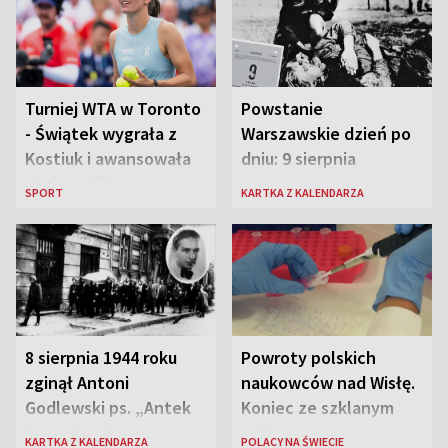
Turniej WTA w Toronto
Powstanie
- Świątek wygrała z
Warszawskie dzień po
Kostiuk i awansowała
dniu: 9 sierpnia
do ćwierćfinału
SPORT
KARTKA Z KALENDARZA
8 sierpnia 1944 roku
Powroty polskich
zginął Antoni
naukowców nad Wisłę.
Godlewski ps. „Antek
Koniec ze szklanym
Rozpylacz”
sufitem
KARTKA Z KALENDARZA
POLACY NA ŚWIECIE