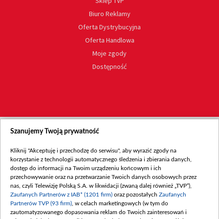
Sklep TVP
Biuro Reklamy
Oferta Dystrybucyjna
Oferta Handlowa
Moje zgody
Dostępność
Szanujemy Twoją prywatność
Kliknij "Akceptuję i przechodzę do serwisu", aby wyrazić zgody na
korzystanie z technologii automatycznego śledzenia i zbierania danych,
dostęp do informacji na Twoim urządzeniu końcowym i ich
przechowywanie oraz na przetwarzanie Twoich danych osobowych przez
nas, czyli Telewizję Polską S.A. w likwidacji (zwaną dalej również „TVP”),
Zaufanych Partnerów z IAB* (1201 firm)
oraz pozostałych
Zaufanych
Partnerów TVP (93 firm)
, w celach marketingowych (w tym do
zautomatyzowanego dopasowania reklam do Twoich zainteresowań i