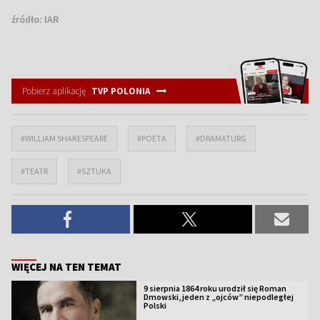
źródło:
IAR
Pobierz aplikację
TVP POLONIA
#WILLIAM SHAKESPEARE
#POETA
#DRAMATURG
#TEATR
#SZTUKA
WIĘCEJ NA TEN TEMAT
9 sierpnia 1864 roku urodził się Roman
Dmowski, jeden z „ojców” niepodległej
Polski