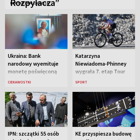
Rozpylacza”
KARTKA Z KALENDARZA
Ukraina: Bank
Katarzyna
narodowy wyemituje
Niewiadoma-Phinney
monetę poświęconą
wygrała 7. etap Tour
św. Janowi Pawłowi II
de France i została
CIEKAWOSTKI
SPORT
liderką wyścigu
IPN: szczątki 55 osób
KE przyspiesza budowę