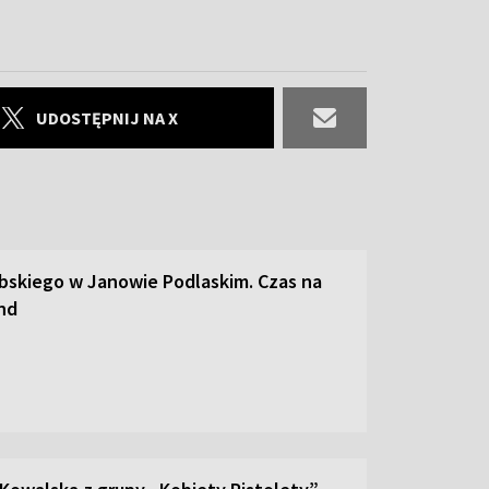
UDOSTĘPNIJ NA X
abskiego w Janowie Podlaskim. Czas na
and