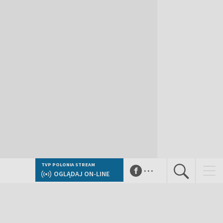
...
TVP POLONIA STREAM
OGLĄDAJ ON-LINE