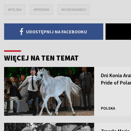
#POLSKA
#EPIDEMIA
#KORONAWIRUS
UDOSTĘPNIJ NA FACEBOOKU
WIĘCEJ NA TEN TEMAT
Dni Konia Ar
Pride of Pol
POLSKA