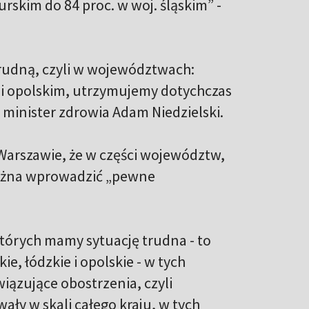
rskim do 84 proc. w woj. śląskim” -
udną, czyli w województwach:
 i opolskim, utrzymujemy dotychczas
 minister zdrowia Adam Niedzielski.
 Warszawie, że w części województw,
można wprowadzić „pewne
tórych mamy sytuację trudna - to
e, łódzkie i opolskie - w tych
zujące obostrzenia, czyli
wały w skali całego kraju, w tych