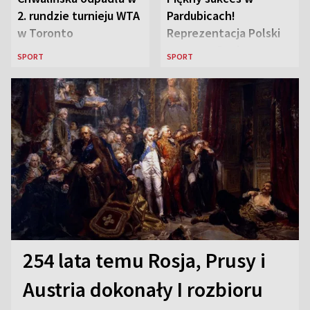
2. rundzie turnieju WTA
Pardubicach!
w Toronto
Reprezentacja Polski
wygrywa Drużynowe
SPORT
SPORT
Mistrzostwa Europy w
szachach do lat 12
254 lata temu Rosja, Prusy i
Austria dokonały I rozbioru