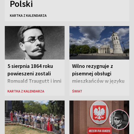
Polski
KARTKA Z KALENDARZA
5 sierpnia 1864 roku
Wilno rezygnuje z
powieszeni zostali
pisemnej obsługi
Romuald Traugutt i inni
mieszkańców w języku
przywódcy Powstania
rosyjskim
KARTKA Z KALENDARZA
ŚWIAT
Styczniowego