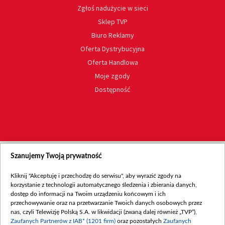
Zgłoś nadużycie w sieci
Sklep TVP
Biuro Reklamy
Oferta Dystrybucyjna
Oferta Handlowa
Moje zgody
Dostępność
Szanujemy Twoją prywatność
Kliknij "Akceptuję i przechodzę do serwisu", aby wyrazić zgody na
korzystanie z technologii automatycznego śledzenia i zbierania danych,
dostęp do informacji na Twoim urządzeniu końcowym i ich
przechowywanie oraz na przetwarzanie Twoich danych osobowych przez
nas, czyli Telewizję Polską S.A. w likwidacji (zwaną dalej również „TVP”),
Zaufanych Partnerów z IAB* (1201 firm)
oraz pozostałych
Zaufanych