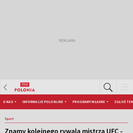
O NAS
INFORMACJE POLONIJNE
PROGRAMY WŁASNE
ZGŁOŚ TEM
Sport
Znamy kolejnego rywala mistrza UFC -