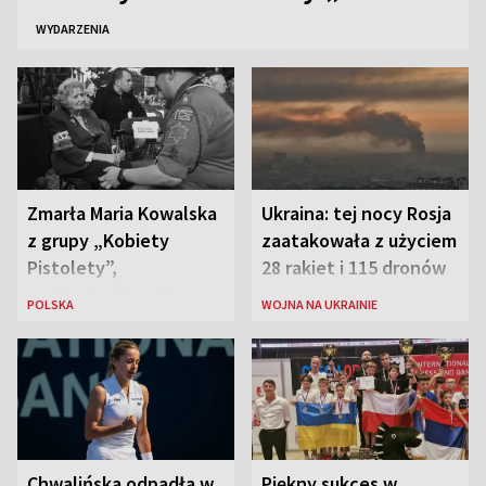
WYDARZENIA
Zmarła Maria Kowalska
Ukraina: tej nocy Rosja
z grupy „Kobiety
zaatakowała z użyciem
Pistolety”,
28 rakiet i 115 dronów
sanitariuszka pułku
POLSKA
WOJNA NA UKRAINIE
„Baszta”
Chwalińska odpadła w
Piękny sukces w