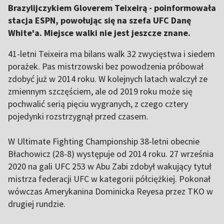
Brazylijczykiem Gloverem Teixeirą - poinformowała
stacja ESPN, powołując się na szefa UFC Danę
White'a. Miejsce walki nie jest jeszcze znane.
41-letni Teixeira ma bilans walk 32 zwycięstwa i siedem
porażek. Pas mistrzowski bez powodzenia próbował
zdobyć już w 2014 roku. W kolejnych latach walczył ze
zmiennym szczęściem, ale od 2019 roku może się
pochwalić serią pięciu wygranych, z czego cztery
pojedynki rozstrzygnął przed czasem.
W Ultimate Fighting Championship 38-letni obecnie
Błachowicz (28-8) występuje od 2014 roku. 27 września
2020 na gali UFC 253 w Abu Zabi zdobył wakujący tytuł
mistrza federacji UFC w kategorii półciężkiej. Pokonał
wówczas Amerykanina Dominicka Reyesa przez TKO w
drugiej rundzie.