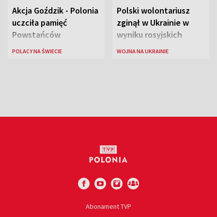
Akcja Goździk - Polonia
Polski wolontariusz
uczciła pamięć
zginął w Ukrainie w
Powstańców
wyniku rosyjskich
Warszawskich
działań zbrojnych
POLACY NA ŚWIECIE
WOJNA NA UKRAINIE
Abonament TVP