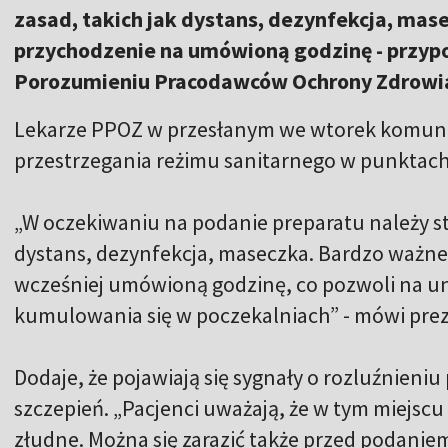
zasad, takich jak dystans, dezynfekcja, mas
przychodzenie na umówioną godzinę - przypo
Porozumieniu Pracodawców Ochrony Zdrowi
Lekarze PPOZ w przesłanym we wtorek komuni
przestrzegania reżimu sanitarnego w punktach
„W oczekiwaniu na podanie preparatu należy s
dystans, dezynfekcja, maseczka. Bardzo ważne 
wcześniej umówioną godzinę, co pozwoli na u
kumulowania się w poczekalniach” - mówi pre
Dodaje, że pojawiają się sygnały o rozluźnien
szczepień. „Pacjenci uważają, że w tym miejscu 
złudne. Można się zarazić także przed podaniem