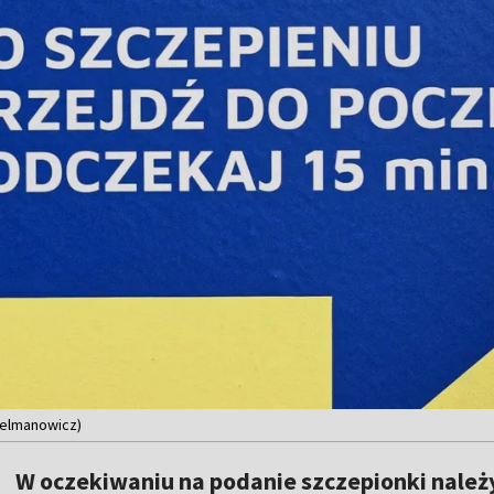
Delmanowicz)
W oczekiwaniu na podanie szczepionki nale