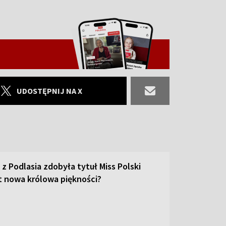
UDOSTĘPNIJ NA X
 z Podlasia zdobyła tytuł Miss Polski
st nowa królowa piękności?