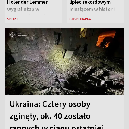
Holender Lemmen
lipiec rekordowym
wygrał etap w
miesiącem w historii
Karpaczu i został
lotniska
SPORT
GOSPODARKA
liderem
Ukraina: Cztery osoby
zginęły, ok. 40 zostało
rannych w ciągu ostatniej