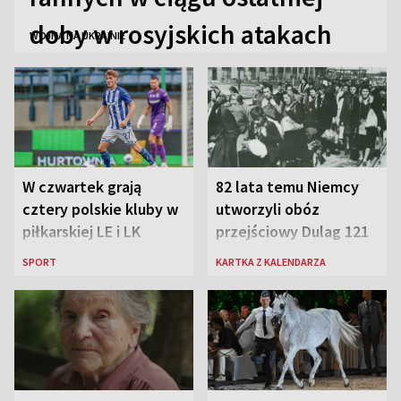
doby w rosyjskich atakach
WOJNA NA UKRAINIE
W czwartek grają
82 lata temu Niemcy
cztery polskie kluby w
utworzyli obóz
piłkarskiej LE i LK
przejściowy Dulag 121
SPORT
KARTKA Z KALENDARZA