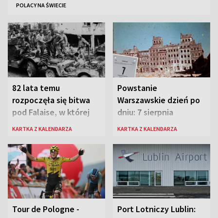
POLACY NA ŚWIECIE
82 lata temu
Powstanie
rozpoczęła się bitwa
Warszawskie dzień po
pod Falaise, w której
dniu: 7 sierpnia
brała udział 1. Dywizja
KARTKA Z KALENDARZA
KARTKA Z KALENDARZA
Pancerna gen. Maczka
Tour de Pologne -
Port Lotniczy Lublin: