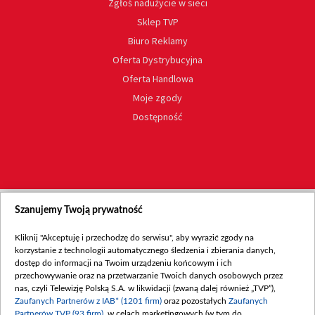
Zgłoś nadużycie w sieci
Sklep TVP
Biuro Reklamy
Oferta Dystrybucyjna
Oferta Handlowa
Moje zgody
Dostępność
Szanujemy Twoją prywatność
Kliknij "Akceptuję i przechodzę do serwisu", aby wyrazić zgody na
korzystanie z technologii automatycznego śledzenia i zbierania danych,
dostęp do informacji na Twoim urządzeniu końcowym i ich
przechowywanie oraz na przetwarzanie Twoich danych osobowych przez
nas, czyli Telewizję Polską S.A. w likwidacji (zwaną dalej również „TVP”),
Zaufanych Partnerów z IAB* (1201 firm)
oraz pozostałych
Zaufanych
Partnerów TVP (93 firm)
, w celach marketingowych (w tym do