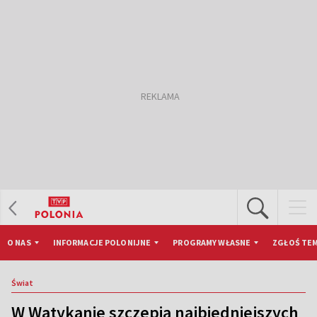
O NAS
INFORMACJE POLONIJNE
PROGRAMY WŁASNE
ZGŁOŚ TEM
Świat
W Watykanie szczepią najbiedniejszych