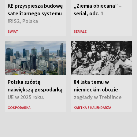
KE przyspiesza budowę
„Ziemia obiecana” –
satelitarnego systemu
serial, odc. 1
IRIS2, Polska
przeznaczy 656 mln
ŚWIAT
SERIALE
euro
Polska szóstą
84 lata temu w
największą gospodarką
niemieckim obozie
UE w 2025 roku.
zagłady w Treblince
Najnowsze dane
zmarł Janusz Korczak
GOSPODARKA
KARTKA Z KALENDARZA
Eurostatu