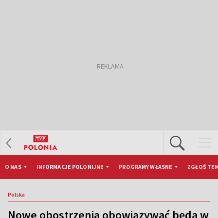
O NAS
INFORMACJE POLONIJNE
PROGRAMY WŁASNE
ZGŁOŚ TEM
Polska
Nowe obostrzenia obowiązywać będą w