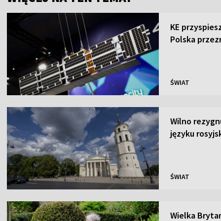
KE przyspies
Polska przez
ŚWIAT
Wilno rezygn
języku rosyjs
ŚWIAT
Wielka Brytan