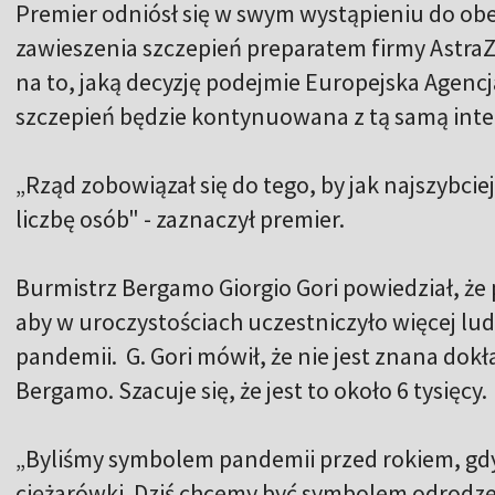
Premier odniósł się w swym wystąpieniu do ob
zawieszenia szczepień preparatem firmy AstraZ
na to, jaką decyzję podejmie Europejska Agenc
szczepień będzie kontynuowana z tą samą int
„Rząd zobowiązał się do tego, by jak najszybcie
liczbę osób" - zaznaczył premier.
Burmistrz Bergamo Giorgio Gori powiedział, że 
aby w uroczystościach uczestniczyło więcej ludzi
pandemii. G. Gori mówił, że nie jest znana dokł
Bergamo. Szacuje się, że jest to około 6 tysięcy.
„Byliśmy symbolem pandemii przed rokiem, gdy
ciężarówki. Dziś chcemy być symbolem odrodzen