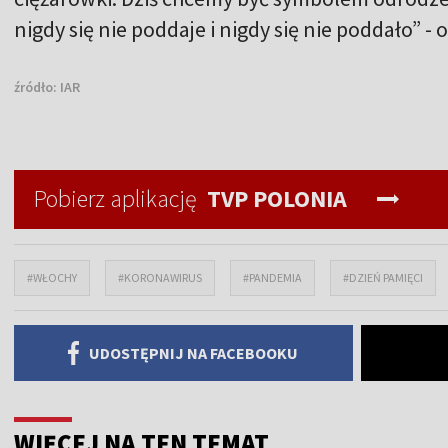
nigdy się nie poddaje i nigdy się nie poddało” -
źródło:
IAR
Pobierz aplikację
TVP POLONIA
#WŁOCHY
#KORONAWIRUS
#PANDEMIA
#DZIEŃ PAMIĘCI
UDOSTĘPNIJ NA FACEBOOKU
WIĘCEJ NA TEN TEMAT