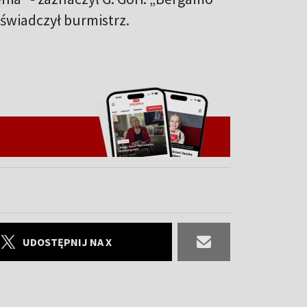
 oświadczył burmistrz.
UDOSTĘPNIJ NA X