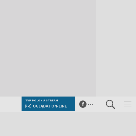
...
TVP POLONIA STREAM
OGLĄDAJ ON-LINE