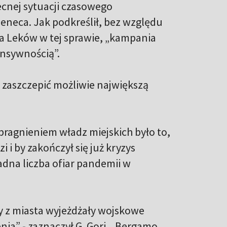
ecnej sytuacji czasowego
eneca. Jak podkreślił, bez względu
ja Leków w tej sprawie, „kampania
ensywnością”.
j zaszczepić możliwie największą
pragnieniem władz miejskich było to,
 i by zakończył się już kryzys
adna liczba ofiar pandemii w
 z miasta wyjeżdżały wojskowe
ia” - zaznaczył G. Gori. „Bergamo