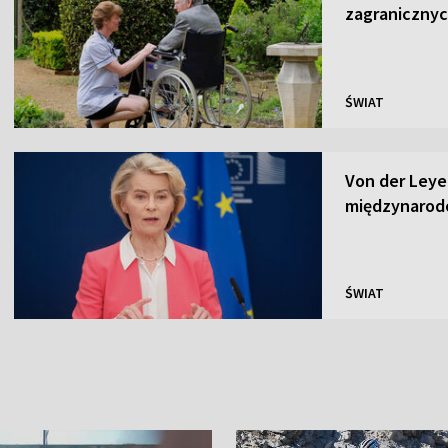
zagraniczny
ŚWIAT
Von der Leye
międzynarodo
ŚWIAT