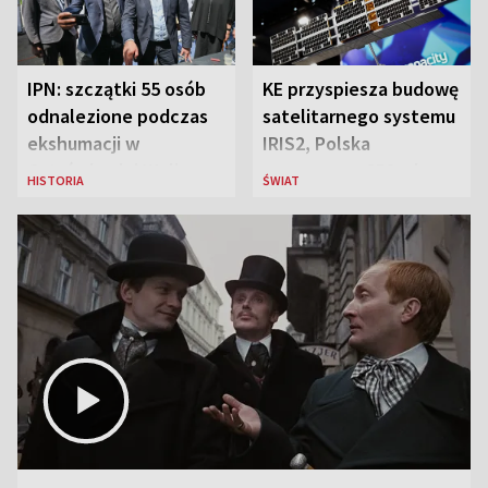
IPN: szczątki 55 osób
KE przyspiesza budowę
odnalezione podczas
satelitarnego systemu
ekshumacji w
IRIS2, Polska
Ostrówkach i Woli
przeznaczy 656 mln
HISTORIA
ŚWIAT
Ostrowieckiej
euro