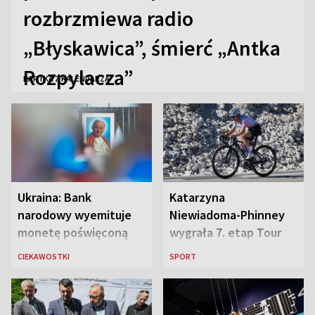
rozbrzmiewa radio
„Błyskawica”, śmierć „Antka
Rozpylacza”
KARTKA Z KALENDARZA
Ukraina: Bank
Katarzyna
narodowy wyemituje
Niewiadoma-Phinney
monetę poświęconą
wygrała 7. etap Tour
św. Janowi Pawłowi II
de France i została
CIEKAWOSTKI
SPORT
liderką wyścigu