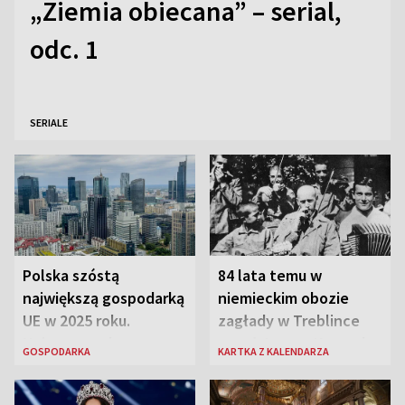
„Ziemia obiecana” – serial,
odc. 1
SERIALE
Polska szóstą
84 lata temu w
największą gospodarką
niemieckim obozie
UE w 2025 roku.
zagłady w Treblince
Najnowsze dane
zmarł Janusz Korczak
GOSPODARKA
KARTKA Z KALENDARZA
Eurostatu