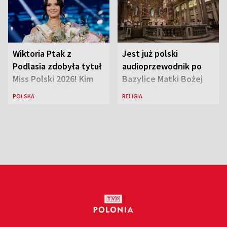
Wiktoria Ptak z
Jest już polski
Podlasia zdobyła tytuł
audioprzewodnik po
Miss Polski 2026! Kim
Bazylice Matki Bożej
jest nowa królowa
Większej w Rzymie
POLSKA
RELIGIA
piękności?