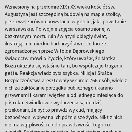
Wzniesiony na przełomie XIX i XX wieku kościół św.
Augustyna jest szczególną budowlą na mapie stolicy,
przetrwał zarówno powstanie w getcie, jak i powstanie
warszawskie. Po wojnie zdjęcia osamotnionej w
bezkresnym morzu ruin świątyni obiegły świat,
ilustrując niemieckie barbarzyństwo. Jedno ze
zgromadzonych przez Witolda Dąbrowskiego
świadectw mówi o Żydzie, który uważał, że Matka
Boża ukazała się właśnie tam, bo współczuje tragedii
getta. Reakcja władz była szybka. Milicja i Służba
Bezpieczeństwa aresztowały w sumie 766 osób, wiele z
nich za zakłócanie porządku publicznego ukarano
grzywnami i karami więzienia od jednego miesiąca do
pół roku. Świadkowie wydarzenia są do dziś
przekonani, że był to prawdziwy cud, mający
bezpośredni wpływ na ich późniejsze życie. Nikt z nich
nie ma wątpliwości co do prawdziwości tego co
widzieli. Stwierdzają również, że inni stojący obok nie