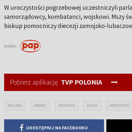
W uroczystości pogrzebowej uczestniczyli parl
samorządowcy, kombatanci, wojskowi. Mszy św
biskup pomocniczy diecezji zamojsko-lubaczows
źródło:
Pobierz aplikację
TVP POLONIA
#POLSKA
#PAMIĘĆ
#BOHATER
#HOŁD
#PREZYDENT
UDOSTĘPNIJ NA FACEBOOKU