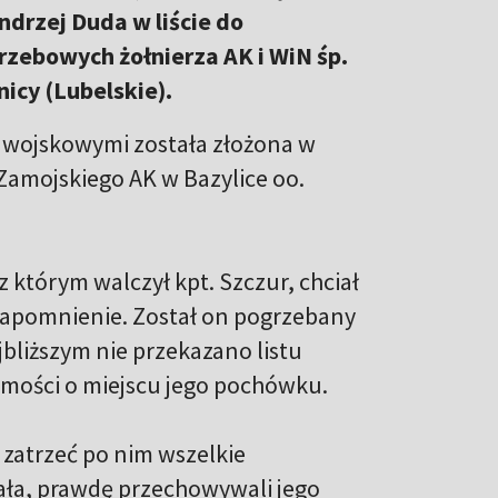
ndrzej Duda w liście do
zebowych żołnierza AK i WiN śp.
icy (Lubelskie).
 wojskowymi została złożona w
 Zamojskiego AK w Bazylice oo.
 którym walczył kpt. Szczur, chciał
 zapomnienie. Został on pogrzebany
jbliższym nie przekazano listu
omości o miejscu jego pochówku.
 zatrzeć po nim wszelkie
ała, prawdę przechowywali jego