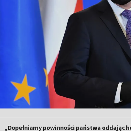
„Dopełniamy powinności państwa oddając hoł