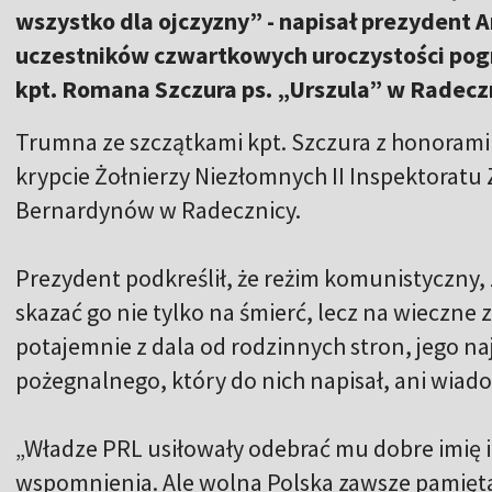
wszystko dla ojczyzny” - napisał prezydent A
uczestników czwartkowych uroczystości pogr
kpt. Romana Szczura ps. „Urszula” w Radeczn
Trumna ze szczątkami kpt. Szczura z honorami
krypcie Żołnierzy Niezłomnych II Inspektoratu
Bernardynów w Radecznicy.
Prezydent podkreślił, że reżim komunistyczny, z
skazać go nie tylko na śmierć, lecz na wieczne
potajemnie z dala od rodzinnych stron, jego na
pożegnalnego, który do nich napisał, ani wiad
„Władze PRL usiłowały odebrać mu dobre imię i
wspomnienia. Ale wolna Polska zawsze pamięt