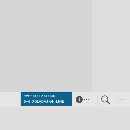
...
TVP POLONIA STREAM
OGLĄDAJ ON-LINE