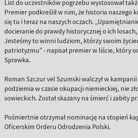
List do uczestników pogrzebu wystosował takż
Premier podkreślił w nim, że historia naszego kra
się tu i teraz na naszych oczach. „Upamiętnian
docieranie do prawdy historycznej o ich losach
Jesteśmy to winni ludziom, którzy swoim życi
patriotyzmu” - napisał premier w liście, który 
Sprawka.
Roman Szczur vel Szumski walczył w kampanii w
podziemia w czasie okupacji niemieckiej, nie z
sowieckich. Został skazany na śmierć i zabity 
Pośmiertnie otrzymał nominację na stopień ka
Oficerskim Orderu Odrodzenia Polski.