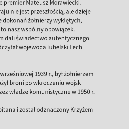
e premier Mateusz Morawiecki.
ju nie jest przeszłością, ale dzieje
ie dokonań żołnierzy wyklętych,
, to nasz wspólny obowiązek.
em dali świadectwo autentycznego
odczytał wojewoda lubelski Lech
rześniowej 1939 r., był żołnierzem
łożył broni po wkroczeniu wojsk
przez władze komunistyczne w 1950 r.
pitana i został odznaczony Krzyżem