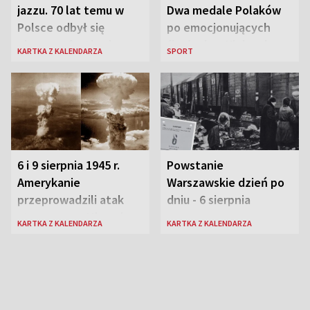
jazzu. 70 lat temu w
Dwa medale Polaków
Polsce odbył się
po emocjonujących
pierwszy festiwal
finałach w Kielcach
KARTKA Z KALENDARZA
SPORT
jazzowy
6 i 9 sierpnia 1945 r.
Powstanie
Amerykanie
Warszawskie dzień po
przeprowadzili atak
dniu - 6 sierpnia
atomowy na Hiroszimę
KARTKA Z KALENDARZA
KARTKA Z KALENDARZA
i Nagasaki