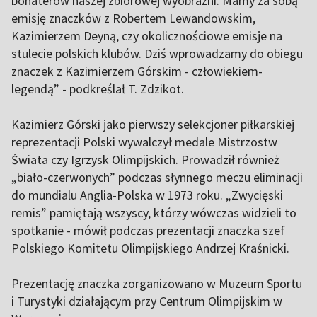
bohaterów naszej zbiorowej wyobraźni. Mamy za sobą
emisję znaczków z Robertem Lewandowskim,
Kazimierzem Deyną, czy okolicznościowe emisje na
stulecie polskich klubów. Dziś wprowadzamy do obiegu
znaczek z Kazimierzem Górskim - człowiekiem-
legendą” - podkreślał T. Zdzikot.
Kazimierz Górski jako pierwszy selekcjoner piłkarskiej
reprezentacji Polski wywalczył medale Mistrzostw
Świata czy Igrzysk Olimpijskich. Prowadził również
„biało-czerwonych” podczas słynnego meczu eliminacji
do mundialu Anglia-Polska w 1973 roku. „Zwycięski
remis” pamiętają wszyscy, którzy wówczas widzieli to
spotkanie - mówił podczas prezentacji znaczka szef
Polskiego Komitetu Olimpijskiego Andrzej Kraśnicki.
Prezentację znaczka zorganizowano w Muzeum Sportu
i Turystyki działającym przy Centrum Olimpijskim w