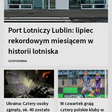
Port Lotniczy Lublin: lipiec
rekordowym miesiącem w
historii lotniska
GOSPODARKA
Ukraina: Cztery osoby
W czwartek grają
zginęły, ok. 40 zostało
cztery polskie kluby w