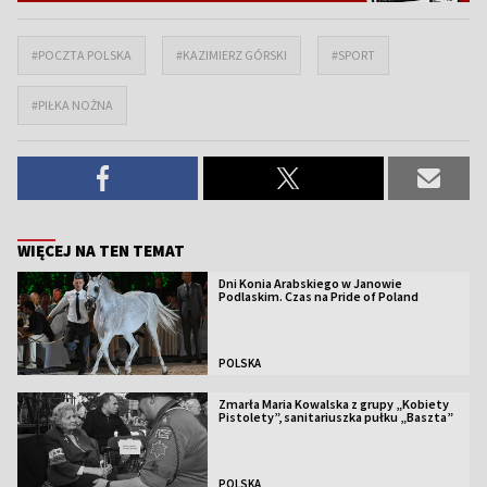
#POCZTA POLSKA
#KAZIMIERZ GÓRSKI
#SPORT
#PIŁKA NOŻNA
WIĘCEJ NA TEN TEMAT
Dni Konia Arabskiego w Janowie
Podlaskim. Czas na Pride of Poland
POLSKA
Zmarła Maria Kowalska z grupy „Kobiety
Pistolety”, sanitariuszka pułku „Baszta”
POLSKA