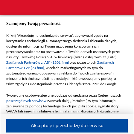
Szanujemy Twoją prywatność
Kliknij "Akceptuję i przechodzę do serwisu", aby wyrazić zgody na
korzystanie z technologii automatycznego śledzenia i zbierania danych,
dostęp do informacji na Twoim urządzeniu końcowym i ich
przechowywanie oraz na przetwarzanie Twoich danych osobowych przez
nas, czyli Telewizję Polską S.A. w likwidacji (zwaną dalej również „TVP”),
Zaufanych Partnerów z IAB* (1201 firm)
oraz pozostałych
Zaufanych
Partnerów TVP (93 firm)
, w celach marketingowych (w tym do
zautomatyzowanego dopasowania reklam do Twoich zainteresowań i
mierzenia ich skuteczności) i pozostałych, które wskazujemy poniżej, a
także zgody na udostępnianie przez nas identyfikatora PPID do Google.
Twoje dane osobowe zbierane podczas odwiedzania przez Ciebie naszych
poszczególnych serwisów
zwanych dalej „Portalem”, w tym informacje
zapisywane za pomocą technologii takich jak: pliki cookie, sygnalizatory
WWW lub innych podobnych technologii umożliwiających świadczenie
dopasowanych i bezpiecznych usług, personalizację treści oraz reklam,
udostępnianie funkcji mediów społecznościowych oraz analizowanie ruchu
Akceptuję i przechodzę do serwisu
w Internecie.