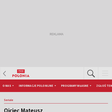
O NAS
INFORMACJE POLONIJNE
PROGRAMY WŁASNE
ZGŁOŚ TEM
Seriale
Ojciec Mateusz