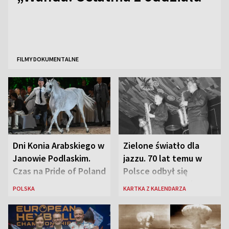
FILMY DOKUMENTALNE
Dni Konia Arabskiego w
Zielone światło dla
Janowie Podlaskim.
jazzu. 70 lat temu w
Czas na Pride of Poland
Polsce odbył się
pierwszy festiwal
POLSKA
KARTKA Z KALENDARZA
jazzowy