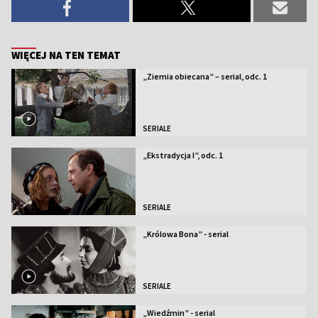
WIĘCEJ NA TEN TEMAT
„Ziemia obiecana” – serial, odc. 1
SERIALE
„Ekstradycja I”, odc. 1
SERIALE
„Królowa Bona” - serial
SERIALE
„Wiedźmin” - serial