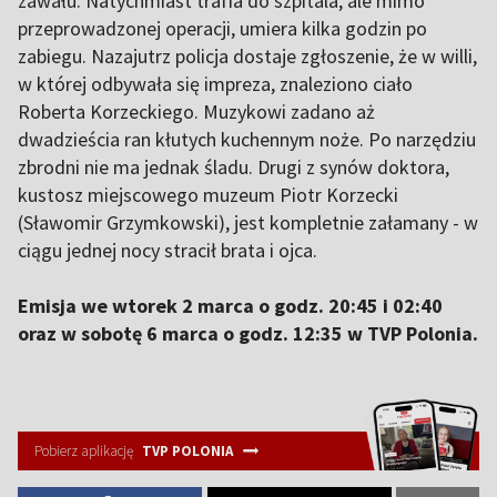
zawału. Natychmiast trafia do szpitala, ale mimo
przeprowadzonej operacji, umiera kilka godzin po
zabiegu. Nazajutrz policja dostaje zgłoszenie, że w willi,
w której odbywała się impreza, znaleziono ciało
Roberta Korzeckiego. Muzykowi zadano aż
dwadzieścia ran kłutych kuchennym noże. Po narzędziu
zbrodni nie ma jednak śladu. Drugi z synów doktora,
kustosz miejscowego muzeum Piotr Korzecki
(Sławomir Grzymkowski), jest kompletnie załamany - w
ciągu jednej nocy stracił brata i ojca.
Emisja we wtorek 2 marca o godz. 20:45 i 02:40
oraz w sobotę 6 marca o godz. 12:35 w TVP Polonia.
Pobierz aplikację
TVP POLONIA