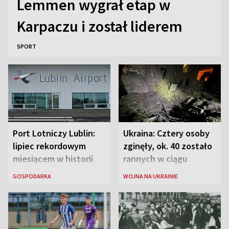
Lemmen wygrał etap w
Karpaczu i został liderem
SPORT
Port Lotniczy Lublin:
Ukraina: Cztery osoby
lipiec rekordowym
zginęły, ok. 40 zostało
miesiącem w historii
rannych w ciągu
lotniska
ostatniej doby w
GOSPODARKA
WOJNA NA UKRAINIE
rosyjskich atakach