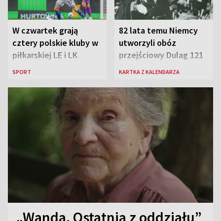
W czwartek grają
82 lata temu Niemcy
cztery polskie kluby w
utworzyli obóz
piłkarskiej LE i LK
przejściowy Dulag 121
SPORT
KARTKA Z KALENDARZA
„Wanda. Ostatnia z oddziału”