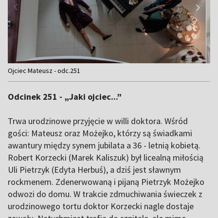
Item
Ojciec Mateusz - odc.251
1
of
Odcinek 251 - „Jaki ojciec...”
4
Trwa urodzinowe przyjęcie w willi doktora. Wśród
gości: Mateusz oraz Możejko, którzy są świadkami
awantury między synem jubilata a 36 - letnią kobietą.
Robert Korzecki (Marek Kaliszuk) był licealną miłością
Uli Pietrzyk (Edyta Herbuś), a dziś jest sławnym
rockmenem. Zdenerwowaną i pijaną Pietrzyk Możejko
odwozi do domu. W trakcie zdmuchiwania świeczek z
urodzinowego tortu doktor Korzecki nagle dostaje