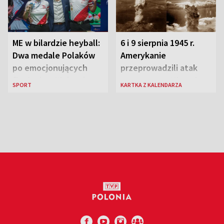
ME w bilardzie heyball:
6 i 9 sierpnia 1945 r.
Dwa medale Polaków
Amerykanie
po emocjonujących
przeprowadzili atak
finałach w Kielcach
atomowy na Hiroszimę
SPORT
KARTKA Z KALENDARZA
i Nagasaki