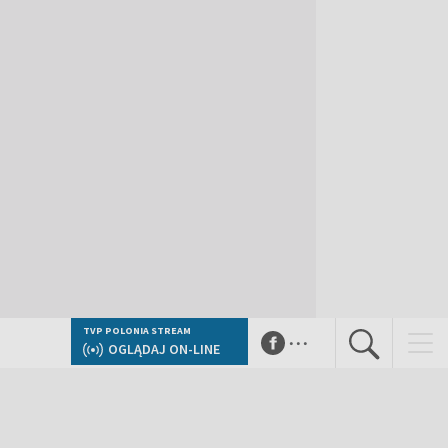
...
TVP POLONIA STREAM
OGLĄDAJ ON-LINE