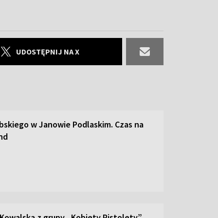
UDOSTĘPNIJ NA X
abskiego w Janowie Podlaskim. Czas na
and
 Kowalska z grupy „Kobiety Pistolety”,