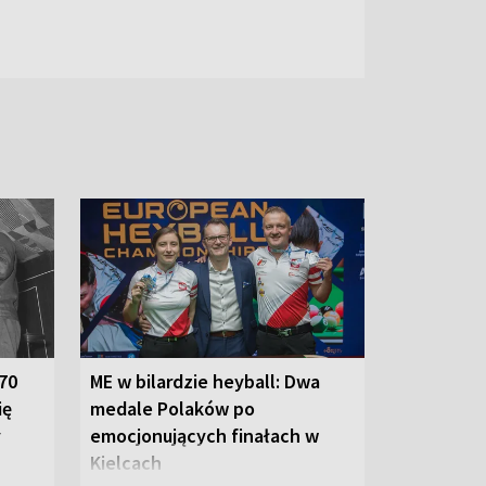
 70
ME w bilardzie heyball: Dwa
ię
medale Polaków po
y
emocjonujących finałach w
Kielcach