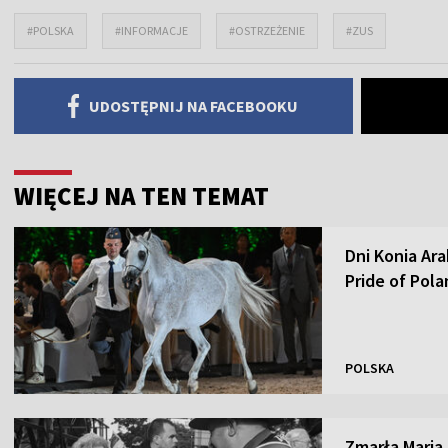
#POLSKA
#INFORMACJE
#OSTRZEŻENIE
#ZUS
UDOSTĘPNIJ NA FACEBOOKU
WIĘCEJ NA TEN TEMAT
Dni Konia Ar
Pride of Pol
POLSKA
Zmarła Maria