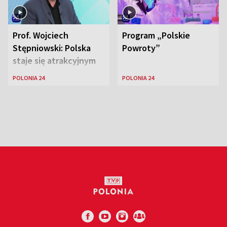
Prof. Wojciech
Program „Polskie
Stępniowski: Polska
Powroty”
staje się atrakcyjnym
miejscem dla
POLONIA 24
POLONIA 24
naukowców