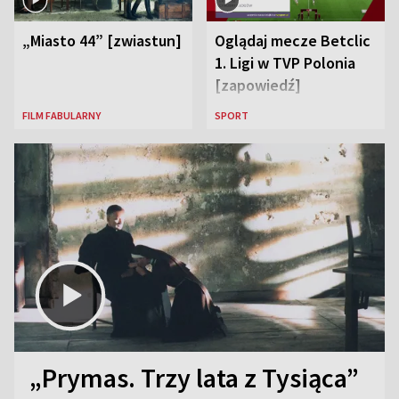
„Miasto 44” [zwiastun]
Oglądaj mecze Betclic
1. Ligi w TVP Polonia
[zapowiedź]
FILM FABULARNY
SPORT
„Prymas. Trzy lata z Tysiąca”