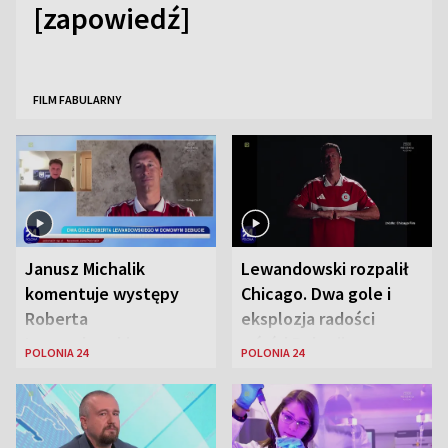
[zapowiedź]
FILM FABULARNY
Janusz Michalik
Lewandowski rozpalił
komentuje występy
Chicago. Dwa gole i
Roberta
eksplozja radości
Lewandowskiego w
wśród Polonii
POLONIA 24
POLONIA 24
Stanach
Zjednoczonych