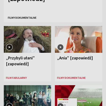
FILMY DOKUMENTALNE
„Przybyli ułani”
„Ania” [zapowiedź]
[zapowiedź]
FILM FABULARNY
FILMY DOKUMENTALNE