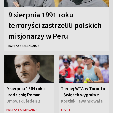
9 sierpnia 1991 roku
terroryści zastrzelili polskich
misjonarzy w Peru
KARTKA Z KALENDARZA
9 sierpnia 1864 roku
Turniej WTA w Toronto
urodził się Roman
- Świątek wygrała z
Dmowski, jeden z
Kostiuk i awansowała
„ojców” niepodległej
do ćwierćfinału
KARTKA Z KALENDARZA
SPORT