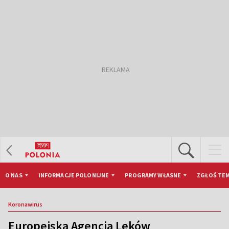
O NAS
INFORMACJE POLONIJNE
PROGRAMY WŁASNE
ZGŁOŚ TEM
Koronawirus
Europejska Agencja Leków