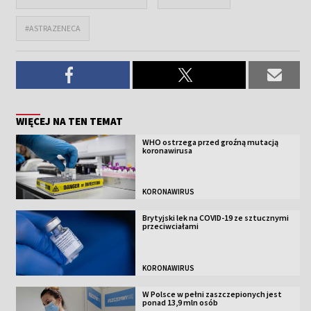
#ASTRAZENECA
WIĘCEJ NA TEN TEMAT
WHO ostrzega przed groźną mutacją
koronawirusa
KORONAWIRUS
Brytyjski lek na COVID-19 ze sztucznymi
przeciwciałami
KORONAWIRUS
W Polsce w pełni zaszczepionych jest
ponad 13,9 mln osób