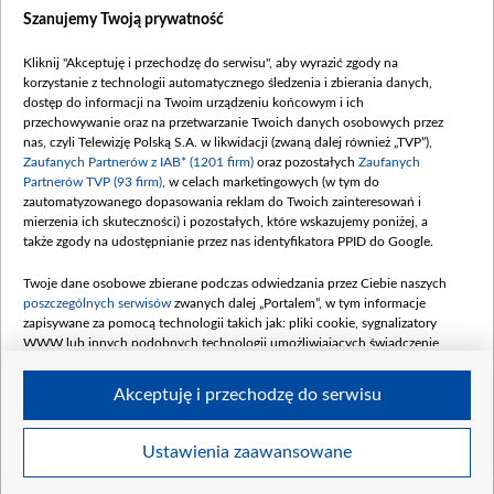
Szanujemy Twoją prywatność
Kliknij "Akceptuję i przechodzę do serwisu", aby wyrazić zgody na
korzystanie z technologii automatycznego śledzenia i zbierania danych,
dostęp do informacji na Twoim urządzeniu końcowym i ich
przechowywanie oraz na przetwarzanie Twoich danych osobowych przez
nas, czyli Telewizję Polską S.A. w likwidacji (zwaną dalej również „TVP”),
Zaufanych Partnerów z IAB* (1201 firm)
oraz pozostałych
Zaufanych
Partnerów TVP (93 firm)
, w celach marketingowych (w tym do
zautomatyzowanego dopasowania reklam do Twoich zainteresowań i
mierzenia ich skuteczności) i pozostałych, które wskazujemy poniżej, a
także zgody na udostępnianie przez nas identyfikatora PPID do Google.
Twoje dane osobowe zbierane podczas odwiedzania przez Ciebie naszych
poszczególnych serwisów
zwanych dalej „Portalem”, w tym informacje
zapisywane za pomocą technologii takich jak: pliki cookie, sygnalizatory
WWW lub innych podobnych technologii umożliwiających świadczenie
dopasowanych i bezpiecznych usług, personalizację treści oraz reklam,
udostępnianie funkcji mediów społecznościowych oraz analizowanie ruchu
Akceptuję i przechodzę do serwisu
w Internecie.
Twoje dane osobowe zbierane podczas odwiedzania przez Ciebie
Ustawienia zaawansowane
poszczególnych serwisów
na Portalu, takie jak adresy IP, identyfikatory
©2026 Telewizja Polska S. A. w likwidacji
Twoich urządzeń końcowych i identyfikatory plików cookie, informacje o