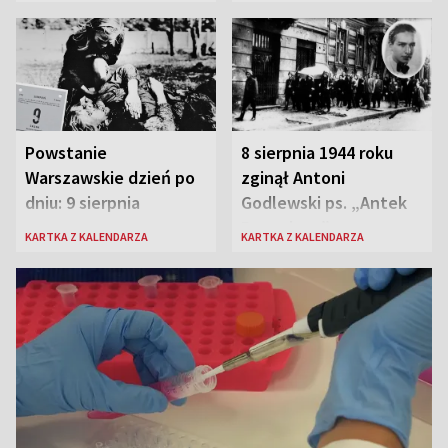
Polski
Powstanie
8 sierpnia 1944 roku
Warszawskie dzień po
zginął Antoni
dniu: 9 sierpnia
Godlewski ps. „Antek
Rozpylacz”
KARTKA Z KALENDARZA
KARTKA Z KALENDARZA