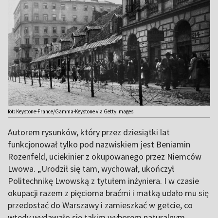
fot: Keystone-France/Gamma-Keystone via Getty Images
Autorem rysunków, który przez dziesiątki lat
funkcjonował tylko pod nazwiskiem jest Beniamin
Rozenfeld, uciekinier z okupowanego przez Niemców
Lwowa. „Urodził się tam, wychował, ukończył
Politechnikę Lwowską z tytułem inżyniera. I w czasie
okupacji razem z pięcioma braćmi i matką udało mu się
przedostać do Warszawy i zamieszkać w getcie, co
wtedy wydawało się takim wyborem naturalnym.