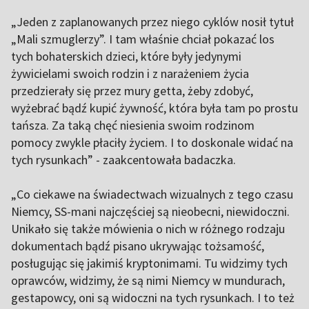
„Jeden z zaplanowanych przez niego cyklów nosił tytuł
„Mali szmuglerzy”. I tam właśnie chciał pokazać los
tych bohaterskich dzieci, które były jedynymi
żywicielami swoich rodzin i z narażeniem życia
przedzierały się przez mury getta, żeby zdobyć,
wyżebrać bądź kupić żywność, która była tam po prostu
tańsza. Za taką chęć niesienia swoim rodzinom
pomocy zwykle płaciły życiem. I to doskonale widać na
tych rysunkach” - zaakcentowała badaczka.
„Co ciekawe na świadectwach wizualnych z tego czasu
Niemcy, SS-mani najczęściej są nieobecni, niewidoczni.
Unikało się także mówienia o nich w różnego rodzaju
dokumentach bądź pisano ukrywając tożsamość,
posługując się jakimiś kryptonimami. Tu widzimy tych
oprawców, widzimy, że są nimi Niemcy w mundurach,
gestapowcy, oni są widoczni na tych rysunkach. I to też