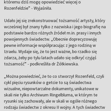
któremu dziś mogę opowiedzieć więcej o
Rozenfeldzie” - Wyjaśniła.
Udało jej się zrekonstruować tożsamość artysty, który
wcześniej był znany tylko z nazwiska i jego biografię na
podstawie bardzo różnych źródeł m.in. prasy i innych
powojennych świadectw. „Obecnie doprecyzowuję
pewne informacje współpracując z jego rodziną w
Izraelu. Wydaje się, że to jest ważne, bo rzadko się
zdarza, żeby po tylu latach udało się odkryć czyjąś
tożsamość” - podkreśliła dr Żółkiewska.
„Można powiedzieć, że to co stworzył Rozenfeld, czyli
cykl pięciu rysunków o getcie to są świadectwa
wizualne, niepowtarzalne dokumenty, unikatowe w
skali nie tylko Archiwum Ringelbluma, w którym te
rysunki się zachowały, ale w skali w ogóle różnego
rodzaju świadectw z okresu II wojny. A tych świadectw