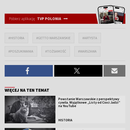
Pobierz aplikację
TVP POLONIA
#HISTORIA
#GETTO WARSZAWSKIE
#ARTYSTA
#POSZUKIWANIA
#TOŻSAMOŚĆ
#WARSZAWA
WIĘCEJ NA TEN TEMAT
Powstanie Warszawskie z perspektywy
cywila. Wyjątkowe „Listy od Cioci Jadzi”
na YouTube
HISTORIA