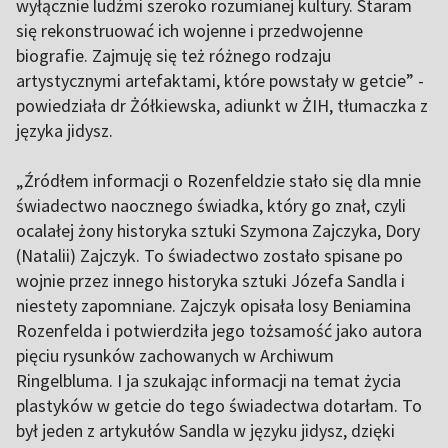
wyłącznie ludźmi szeroko rozumianej kultury. Staram
się rekonstruować ich wojenne i przedwojenne
biografie. Zajmuję się też różnego rodzaju
artystycznymi artefaktami, które powstały w getcie” -
powiedziała dr Żółkiewska, adiunkt w ŻIH, tłumaczka z
języka jidysz.
„Źródłem informacji o Rozenfeldzie stało się dla mnie
świadectwo naocznego świadka, który go znał, czyli
ocalałej żony historyka sztuki Szymona Zajczyka, Dory
(Natalii) Zajczyk. To świadectwo zostało spisane po
wojnie przez innego historyka sztuki Józefa Sandla i
niestety zapomniane. Zajczyk opisała losy Beniamina
Rozenfelda i potwierdziła jego tożsamość jako autora
pięciu rysunków zachowanych w Archiwum
Ringelbluma. I ja szukając informacji na temat życia
plastyków w getcie do tego świadectwa dotarłam. To
był jeden z artykułów Sandla w języku jidysz, dzięki