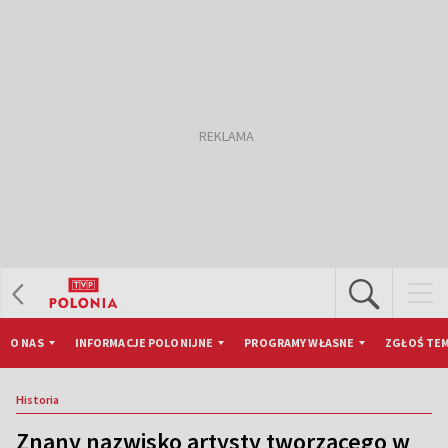
O NAS
INFORMACJE POLONIJNE
PROGRAMY WŁASNE
ZGŁOŚ TEM
Historia
Znany nazwisko artysty tworzącego w