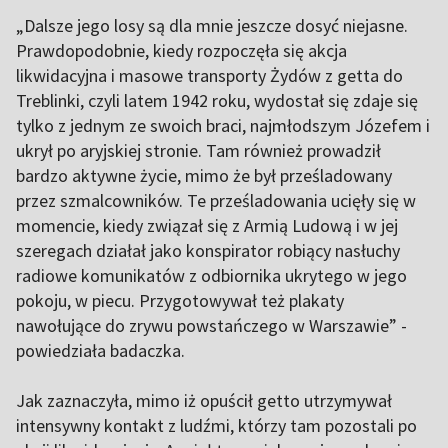
„Dalsze jego losy są dla mnie jeszcze dosyć niejasne.
Prawdopodobnie, kiedy rozpoczęła się akcja
likwidacyjna i masowe transporty Żydów z getta do
Treblinki, czyli latem 1942 roku, wydostał się zdaje się
tylko z jednym ze swoich braci, najmłodszym Józefem i
ukrył po aryjskiej stronie. Tam również prowadził
bardzo aktywne życie, mimo że był prześladowany
przez szmalcowników. Te prześladowania ucięły się w
momencie, kiedy związał się z Armią Ludową i w jej
szeregach działał jako konspirator robiący nasłuchy
radiowe komunikatów z odbiornika ukrytego w jego
pokoju, w piecu. Przygotowywał też plakaty
nawołujące do zrywu powstańczego w Warszawie” -
powiedziała badaczka.
Jak zaznaczyła, mimo iż opuścił getto utrzymywał
intensywny kontakt z ludźmi, którzy tam pozostali po