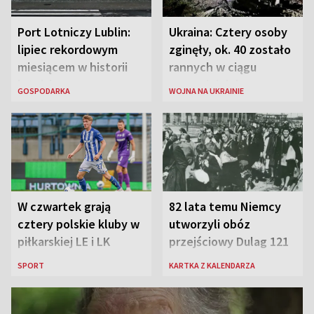
Port Lotniczy Lublin:
Ukraina: Cztery osoby
lipiec rekordowym
zginęły, ok. 40 zostało
miesiącem w historii
rannych w ciągu
lotniska
ostatniej doby w
GOSPODARKA
WOJNA NA UKRAINIE
rosyjskich atakach
W czwartek grają
82 lata temu Niemcy
cztery polskie kluby w
utworzyli obóz
piłkarskiej LE i LK
przejściowy Dulag 121
SPORT
KARTKA Z KALENDARZA