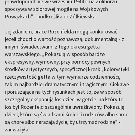
prawdopodobnie we wrześniu 1944 r. na Żoliborzu -
spoczywa w zbiorowej mogile na Wojskowych
Powązkach” - podkreśliła dr Żółkiewska.
Jej zdaniem, prace Rozenfelda mogą konkurować -
jeżeli chodzi o wartość poznawczą, dokumentalną - z
innymi świadectwami z tego okresu getta
warszawskiego. „Pokazują w sposób bardzo
ekspresywny, wymowny, przy pomocy pewnych
środków artystycznych, specyficznej kreski, kolorystyki
rzeczywistość getta w tym wymiarze codzienności,
takim najbardziej dramatycznym i tragicznym. Ciekawe
i poruszające na tych rysunkach jest to, że w sposób
szczególny eksponują los dzieci w getcie, na który to
los był Rozenfeld szczególnie uwrażliwiony. Pokazują
dzieci, które są świadkami śmierci rodziców albo same
są chore albo narażają życie, by utrzymać rodzinę” -
zauważyła.