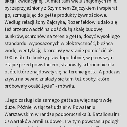
akcji likwidacyjnej. „A miał tam wielu znajomych m.in.
był zaprzyjaźniony z Szymonem Zajczykiem i wspierał
go, szmuglując do getta produkty żywnościowe.
Według relacji żony Zajczyka, Rozenfeldowi udało się
też przeprowadzić na dość dużą skalę budowę
bunkrów, schronów na terenie getta, dosyć wysokiego
standardu, wyposażonych w elektryczność, bieżącą
wodę, wentylację, które były w stanie pomieścić ok.
100 osób. Te bunkry prawdopodobnie, w pierwszym
etapie przed powstaniem, stanowiły schronienie dla
osób, które znajdowały się na terenie getta. A podczas
zrywu na pewno znalazły się tam też osoby, które
próbowały ocalić życie” - mówiła.
„Jego zasługi dla samego getta są więc naprawdę
duże. Później wziął też udział w Powstaniu
Warszawskim w randze podporucznika 3. Batalionu im.
Czwartaków Armii Ludowej. I w tym powstaniu poległ