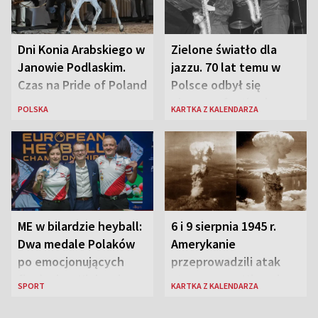
Dni Konia Arabskiego w
Zielone światło dla
Janowie Podlaskim.
jazzu. 70 lat temu w
Czas na Pride of Poland
Polsce odbył się
pierwszy festiwal
POLSKA
KARTKA Z KALENDARZA
jazzowy
ME w bilardzie heyball:
6 i 9 sierpnia 1945 r.
Dwa medale Polaków
Amerykanie
po emocjonujących
przeprowadzili atak
finałach w Kielcach
atomowy na Hiroszimę
SPORT
KARTKA Z KALENDARZA
i Nagasaki