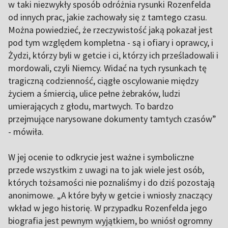
w taki niezwykły sposób odróżnia rysunki Rozenfelda
od innych prac, jakie zachowały się z tamtego czasu.
Można powiedzieć, że rzeczywistość jaką pokazał jest
pod tym względem kompletna - są i ofiary i oprawcy, i
Żydzi, którzy byli w getcie i ci, którzy ich prześladowali i
mordowali, czyli Niemcy. Widać na tych rysunkach tę
tragiczną codzienność, ciągłe oscylowanie między
życiem a śmiercią, ulice pełne żebraków, ludzi
umierających z głodu, martwych. To bardzo
przejmujące narysowane dokumenty tamtych czasów”
- mówiła.
W jej ocenie to odkrycie jest ważne i symboliczne
przede wszystkim z uwagi na to jak wiele jest osób,
których tożsamości nie poznaliśmy i do dziś pozostają
anonimowe. „A które były w getcie i wniosły znaczący
wkład w jego historię. W przypadku Rozenfelda jego
biografia jest pewnym wyjątkiem, bo wniósł ogromny