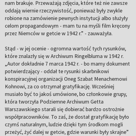
nam brakuje. Przeważają zdjęcia, które też nie zawsze
oddają wiernie rzeczywistość, ponieważ były zwykle
robione na zamówienie pewnych instytucji albo służyły
celom propagandowym - mam tu na myśli film kręcony
przez Niemców w getcie w 1942 r.” - zauważyła.
Stąd - w jej ocenie - ogromna wartość tych rysunków,
które znalazły się w Archiwum Ringelbluma w 1942 r.
„Autor dokładnie 7 marca 1942 r. - bo mamy dokument
potwierdzający - oddał te rysunki skarbnikowi
konspiracyjnej organizacji Oneg Szabat Menachemowi
Kohnowi, za co otrzymał gratyfikację. Wcześniej
musiało być to jakoś umówione, bo członkowie grupy,
która tworzyła Podziemne Archiwum Getta
Warszawskiego starali się dobierać bardzo ostrożnie
współpracowników. To zaś, że dostał gratyfikację było
czymś naturalnym, ludzie dzięki tym środkom mogli
przeżyć, żyć dalej w getcie, gdzie warunki były skrajne”