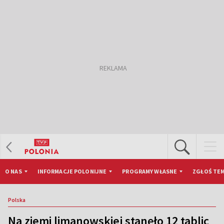
O NAS
INFORMACJE POLONIJNE
PROGRAMY WŁASNE
ZGŁOŚ TEM
Polska
Na ziemi limanowskiej stanęło 12 tablic