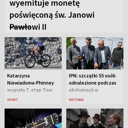
wyemituje monetę
poświęconą św. Janowi
Pawłowi II
CIEKAWOSTKI
Katarzyna
IPN: szczątki 55 osób
Niewiadoma-Phinney
odnalezione podczas
wygrała 7. etap Tour
ekshumacji w
de France i została
Ostrówkach i Woli
SPORT
HISTORIA
liderką wyścigu
Ostrowieckiej