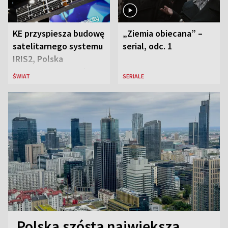
KE przyspiesza budowę
„Ziemia obiecana” –
satelitarnego systemu
serial, odc. 1
IRIS2, Polska
przeznaczy 656 mln
ŚWIAT
SERIALE
euro
Polska szóstą największą