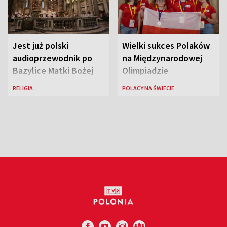
Jest już polski
Wielki sukces Polaków
audioprzewodnik po
na Międzynarodowej
Bazylice Matki Bożej
Olimpiadzie
Większej w Rzymie
Lingwistycznej
RELIGIA
POLACY NA ŚWIECIE