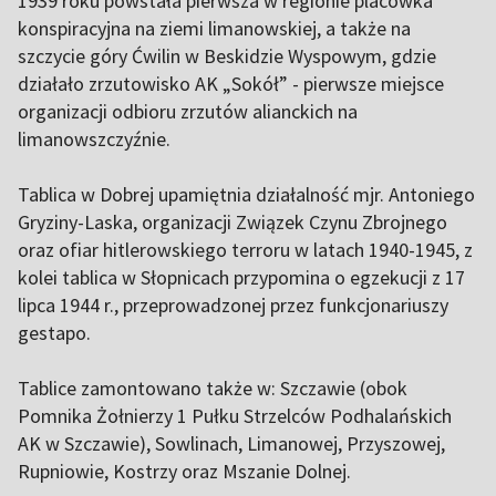
1939 roku powstała pierwsza w regionie placówka
konspiracyjna na ziemi limanowskiej, a także na
szczycie góry Ćwilin w Beskidzie Wyspowym, gdzie
działało zrzutowisko AK „Sokół” - pierwsze miejsce
organizacji odbioru zrzutów alianckich na
limanowszczyźnie.
Tablica w Dobrej upamiętnia działalność mjr. Antoniego
Gryziny-Laska, organizacji Związek Czynu Zbrojnego
oraz ofiar hitlerowskiego terroru w latach 1940-1945, z
kolei tablica w Słopnicach przypomina o egzekucji z 17
lipca 1944 r., przeprowadzonej przez funkcjonariuszy
gestapo.
Tablice zamontowano także w: Szczawie (obok
Pomnika Żołnierzy 1 Pułku Strzelców Podhalańskich
AK w Szczawie), Sowlinach, Limanowej, Przyszowej,
Rupniowie, Kostrzy oraz Mszanie Dolnej.