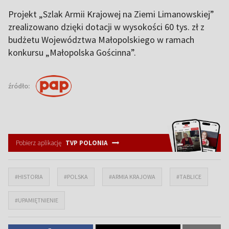
Projekt „Szlak Armii Krajowej na Ziemi Limanowskiej”
zrealizowano dzięki dotacji w wysokości 60 tys. zł z
budżetu Województwa Małopolskiego w ramach
konkursu „Małopolska Gościnna”.
źródło:
Pobierz aplikację
TVP POLONIA
#HISTORIA
#POLSKA
#ARMIA KRAJOWA
#TABLICE
#UPAMIĘTNIENIE