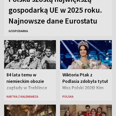
gospodarką UE w 2025 roku.
Najnowsze dane Eurostatu
GOSPODARKA
84 lata temu w
Wiktoria Ptak z
niemieckim obozie
Podlasia zdobyła tytuł
zagłady w Treblince
Miss Polski 2026! Kim
zmarł Janusz Korczak
jest nowa królowa
KARTKA Z KALENDARZA
POLSKA
piękności?