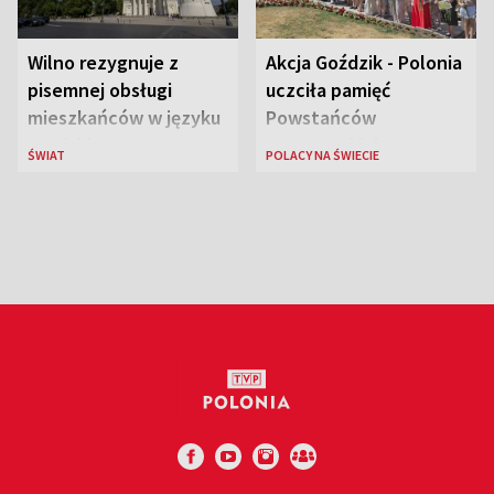
Wilno rezygnuje z
Akcja Goździk - Polonia
pisemnej obsługi
uczciła pamięć
mieszkańców w języku
Powstańców
rosyjskim
Warszawskich
ŚWIAT
POLACY NA ŚWIECIE