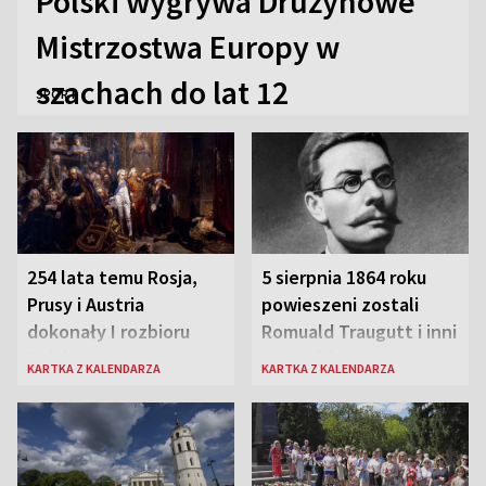
Polski wygrywa Drużynowe
Mistrzostwa Europy w
szachach do lat 12
SPORT
254 lata temu Rosja,
5 sierpnia 1864 roku
Prusy i Austria
powieszeni zostali
dokonały I rozbioru
Romuald Traugutt i inni
Polski
przywódcy Powstania
KARTKA Z KALENDARZA
KARTKA Z KALENDARZA
Styczniowego