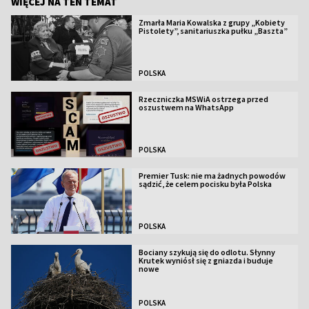
WIĘCEJ NA TEN TEMAT
Zmarła Maria Kowalska z grupy „Kobiety
Pistolety”, sanitariuszka pułku „Baszta”
POLSKA
Rzeczniczka MSWiA ostrzega przed
oszustwem na WhatsApp
POLSKA
Premier Tusk: nie ma żadnych powodów
sądzić, że celem pocisku była Polska
POLSKA
Bociany szykują się do odlotu. Słynny
Krutek wyniósł się z gniazda i buduje
nowe
POLSKA