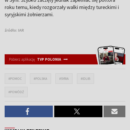
roku temu, kiedy rozgorzały walki między tureckimi i
syryjskimi żołnierzami.
źródło:
IAR
Pobierz aplikację
TVP POLONIA
#POMOC
#POLSKA
#SYRIA
#IDLIB
#POWÓDŹ