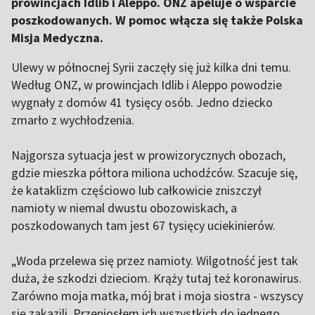
prowincjach Idlib i Aleppo. ONZ apeluje o wsparcie
poszkodowanych. W pomoc włącza się także Polska
Misja Medyczna.
Ulewy w północnej Syrii zaczęły się już kilka dni temu.
Według ONZ, w prowincjach Idlib i Aleppo powodzie
wygnały z domów 41 tysięcy osób. Jedno dziecko
zmarło z wychłodzenia.
Najgorsza sytuacja jest w prowizorycznych obozach,
gdzie mieszka półtora miliona uchodźców. Szacuje się,
że kataklizm częściowo lub całkowicie zniszczył
namioty w niemal dwustu obozowiskach, a
poszkodowanych tam jest 67 tysięcy uciekinierów.
„Woda przelewa się przez namioty. Wilgotność jest tak
duża, że szkodzi dzieciom. Krąży tutaj też koronawirus.
Zarówno moja matka, mój brat i moja siostra - wszyscy
się zakazili. Przeniosłem ich wszystkich do jednego