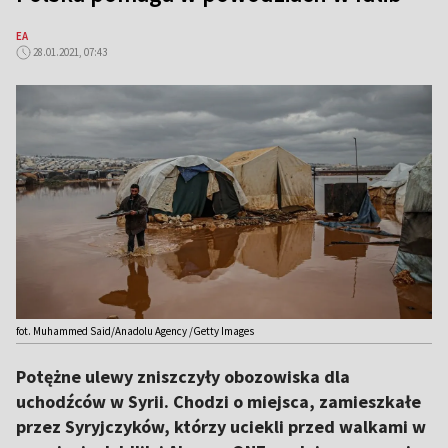
EA
28.01.2021, 07:43
fot. Muhammed Said/Anadolu Agency /Getty Images
Potężne ulewy zniszczyły obozowiska dla
uchodźców w Syrii. Chodzi o miejsca, zamieszkałe
przez Syryjczyków, którzy uciekli przed walkami w