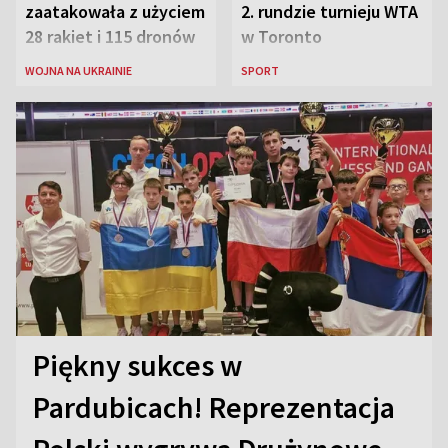
zaatakowała z użyciem
2. rundzie turnieju WTA
28 rakiet i 115 dronów
w Toronto
WOJNA NA UKRAINIE
SPORT
Piękny sukces w
Pardubicach! Reprezentacja