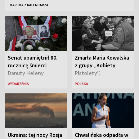
KARTKA Z KALENDARZA
Senat upamiętnił 80.
Zmarła Maria Kowalska
rocznicę śmierci
z grupy „Kobiety
Danuty Heleny
Pistolety”,
Siedzikówny „Inki”
sanitariuszka pułku
WYDARZENIA
POLSKA
„Baszta”
Ukraina: tej nocy Rosja
Chwalińska odpadła w