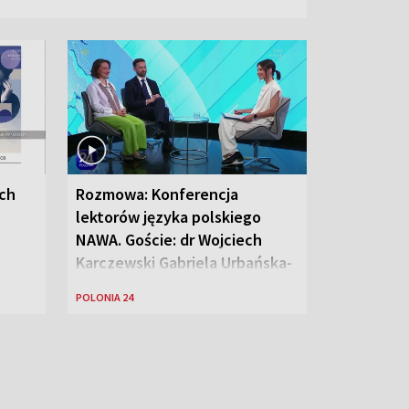
ych
Rozmowa: Konferencja
lektorów języka polskiego
NAWA. Goście: dr Wojciech
Karczewski Gabriela Urbańska-
Legutko
POLONIA 24