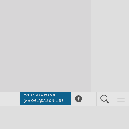
...
TVP POLONIA STREAM
OGLĄDAJ ON-LINE