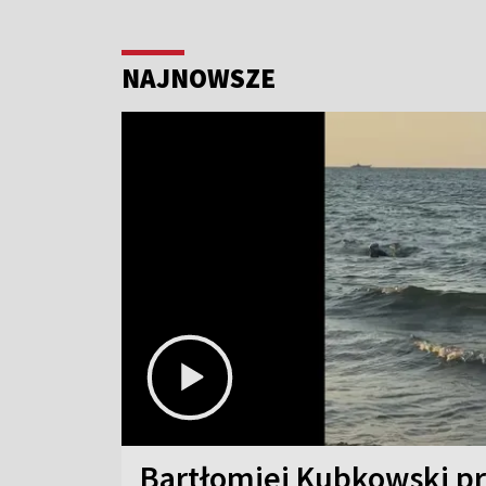
NAJNOWSZE
Bartłomiej Kubkowski p