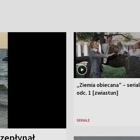
„Ziemia obiecana” – serial
odc. 1 [zwiastun]
SERIALE
rzepłynął