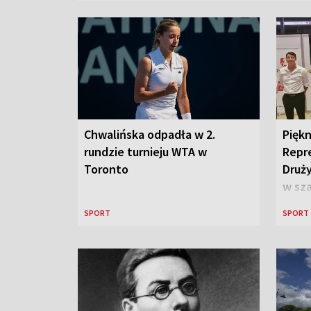
Chwalińska odpadła w 2.
Piękn
rundzie turnieju WTA w
Repr
Toronto
Druż
w sza
SPORT
SPORT