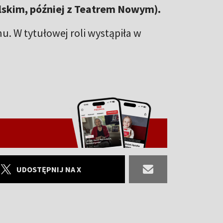
lskim, później z Teatrem Nowym).
u. W tytułowej roli wystąpiła w
UDOSTĘPNIJ NA X