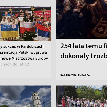
254 lata temu R
y sukces w Pardubicach!
ezentacja Polski wygrywa
dokonały I rozb
ynowe Mistrzostwa Europy
chach do lat 12
KARTKA Z KALENDARZA