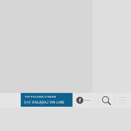
...
TVP POLONIA STREAM
OGLĄDAJ ON-LINE