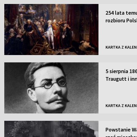
254 lata temu
rozbioru Pols
KARTKA Z KALE
5 sierpnia 18
Traugutt i i
KARTKA Z KALE
Powstanie Wa