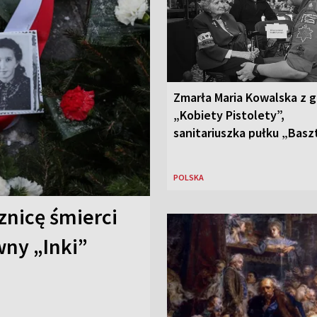
Zmarła Maria Kowalska z 
„Kobiety Pistolety”,
sanitariuszka pułku „Basz
POLSKA
znicę śmierci
ny „Inki”