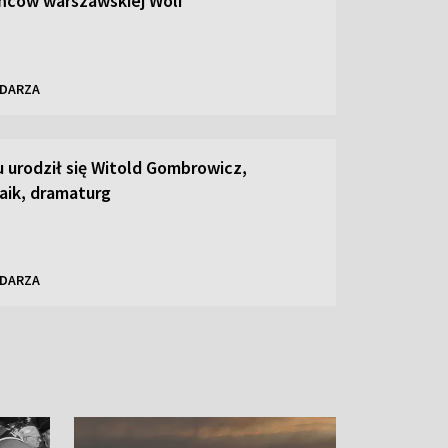
ńców warszawskiej Woli
NDARZA
u urodził się Witold Gombrowicz,
aik, dramaturg
NDARZA