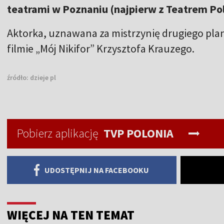
teatrami w Poznaniu (najpierw z Teatrem Po
Aktorka, uznawana za mistrzynię drugiego plan
filmie „Mój Nikifor” Krzysztofa Krauzego.
źródło:
dzieje pl
Pobierz aplikację
TVP POLONIA
UDOSTĘPNIJ NA FACEBOOKU
WIĘCEJ NA TEN TEMAT