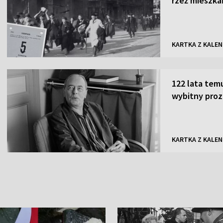
rzeź mieszka
KARTKA Z KALE
122 lata tem
wybitny proz
KARTKA Z KALE