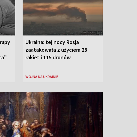
grupy
Ukraina: tej nocy Rosja
zaatakowała z użyciem 28
ta”
rakiet i 115 dronów
WOJNA NA UKRAINIE