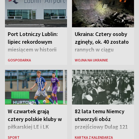
Port Lotniczy Lublin:
Ukraina: Cztery osoby
lipiec rekordowym
zginęły, ok. 40 zostało
miesiącem w historii
rannych w ciągu
lotniska
ostatniej doby w
GOSPODARKA
WOJNA NA UKRAINIE
rosyjskich atakach
W czwartek grają
82 lata temu Niemcy
cztery polskie kluby w
utworzyli obóz
piłkarskiej LE i LK
przejściowy Dulag 121
SPORT
KARTKA Z KALENDARZA