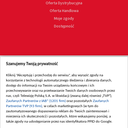
Oferta Dystrybucyjna
Oferta Handlowa
Moje zgody
Dostępność
Szanujemy Twoją prywatność
Kliknij "Akceptuję i przechodzę do serwisu", aby wyrazić zgody na
korzystanie z technologii automatycznego śledzenia i zbierania danych,
dostęp do informacji na Twoim urządzeniu końcowym i ich
przechowywanie oraz na przetwarzanie Twoich danych osobowych przez
nas, czyli Telewizję Polską S.A. w likwidacji (zwaną dalej również „TVP”),
Zaufanych Partnerów z IAB* (1201 firm)
oraz pozostałych
Zaufanych
Partnerów TVP (93 firm)
, w celach marketingowych (w tym do
zautomatyzowanego dopasowania reklam do Twoich zainteresowań i
mierzenia ich skuteczności) i pozostałych, które wskazujemy poniżej, a
także zgody na udostępnianie przez nas identyfikatora PPID do Google.