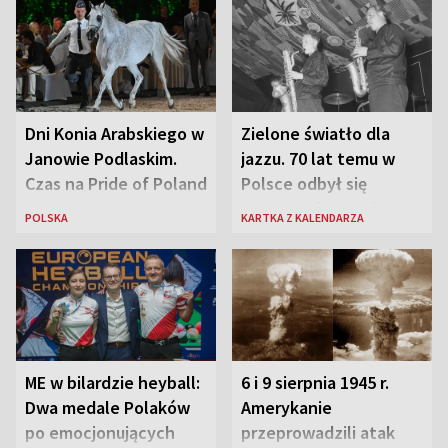
Dni Konia Arabskiego w
Zielone światło dla
Janowie Podlaskim.
jazzu. 70 lat temu w
Czas na Pride of Poland
Polsce odbył się
pierwszy festiwal
POLSKA
KARTKA Z KALENDARZA
jazzowy
ME w bilardzie heyball:
6 i 9 sierpnia 1945 r.
Dwa medale Polaków
Amerykanie
po emocjonujących
przeprowadzili atak