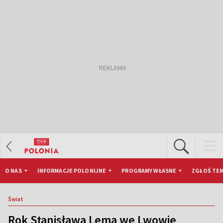
O NAS
INFORMACJE POLONIJNE
PROGRAMY WŁASNE
ZGŁOŚ TEM
Świat
Rok Stanisława Lema we Lwowie