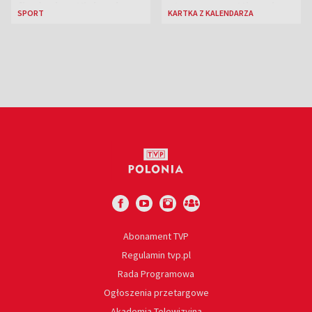
finałach w Kielcach
atomowy na Hiroszimę
SPORT
KARTKA Z KALENDARZA
i Nagasaki
Abonament TVP
Regulamin tvp.pl
Rada Programowa
Ogłoszenia przetargowe
Akademia Telewizyjna